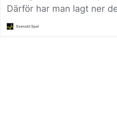
Därför har man lagt ner 
Svenskt Spel