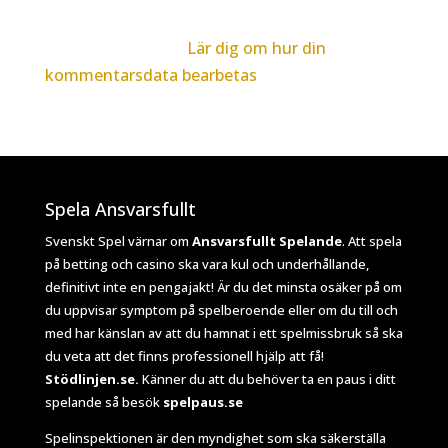
Denna webbplats använder Akismet för att
minska skräppost.
Lär dig om hur din
kommentarsdata bearbetas
.
Spela Ansvarsfullt
Svenskt Spel värnar om
Ansvarsfullt Spelande
. Att spela
på betting och casino ska vara kul och underhållande,
definitivt inte en pengajakt! Är du det minsta osäker på om
du uppvisar symptom på spelberoende eller om du till och
med har känslan av att du hamnat i ett spelmissbruk så ska
du veta att det finns professionell hjälp att få!
Stödlinjen.se.
Känner du att du behöver ta en paus i ditt
spelande så besök
spelpaus.se
Spelinspektionen
är den myndighet som ska säkerställa