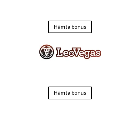
100 % bonus - 2000 SEK
Hämta bonus
100 % bonus - 1000 SEK
Hämta bonus