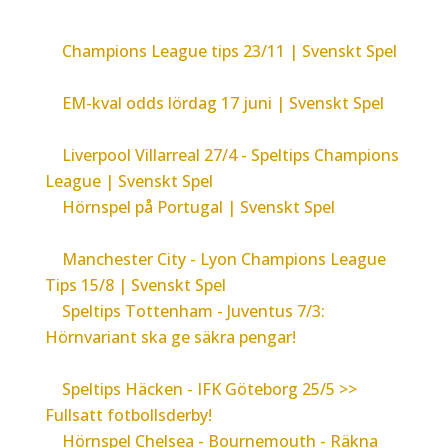
Trackbacks/Pingbacks
Champions League tips 23/11 | Svenskt Spel
- […] Hörnspel […]
EM-kval odds lördag 17 juni | Svenskt Spel
-
[…] Hörnspel […]
Liverpool Villarreal 27/4 - Speltips Champions
League | Svenskt Spel
- […] Hörnspel […]
Hörnspel på Portugal | Svenskt Spel
- […]
Hörnspel […]
Manchester City - Lyon Champions League
Tips 15/8 | Svenskt Spel
- […] Hörnspel […]
Speltips Tottenham - Juventus 7/3:
Hörnvariant ska ge säkra pengar!
- […]
Hörnspel […]
Speltips Häcken - IFK Göteborg 25/5 >>
Fullsatt fotbollsderby!
- […] Hörnspel […]
Hörnspel Chelsea - Bournemouth - Räkna