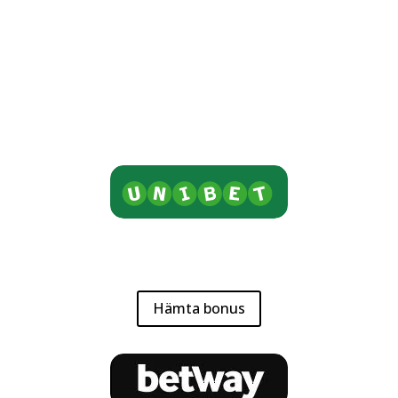
ut på långsidan till ett inkast.
Även om speltipset inte gick in den gången så
gav det ändå en känsla av spänning och det är
faktiskt roligare än vad man tror att spela på
antal hörnor hos ett spelbolag online.
500 % Bonus - 500 kr
Hämta bonus