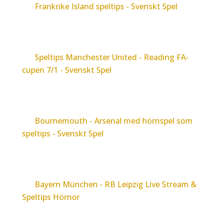
Frankrike Island speltips - Svenskt Spel
- […]
mycket inlägg från kanterna där man försöker
hittar Giroud centralt. Det borde leda till ett
antal hörnor för fransmännen…
Speltips Manchester United - Reading FA-
cupen 7/1 - Svenskt Spel
- […] matchen mellan
Manchester United – Reading inte göra något
längre utlägg om varför hörnspelet är på sin
plats mer än…
Bournemouth - Arsenal med hörnspel som
speltips - Svenskt Spel
- […] ikväll tisdag 3
januari 2017 med matchstart kl. 20:45.
Speltipsmässigt har vi bästa utsikten i hörnspel
tycker […]
Bayern München - RB Leipzig Live Stream &
Speltips Hörnor
- […] München – RB Leipzig.
Live stream & speltips samt nr 10 Emil Forsberg