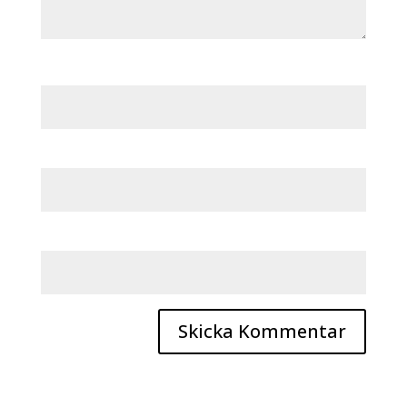
Namn
*
E-postadress
*
Webbplats