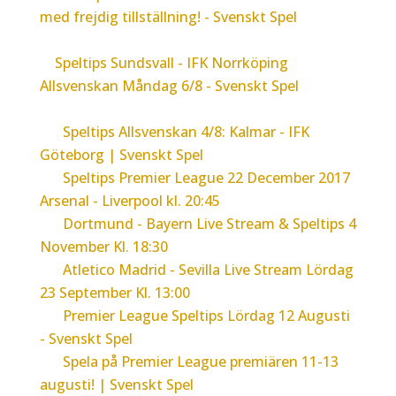
med frejdig tillställning! - Svenskt Spel
- […]
Hörnspel […]
Speltips Sundsvall - IFK Norrköping
Allsvenskan Måndag 6/8 - Svenskt Spel
- […]
Hörnspel […]
Speltips Allsvenskan 4/8: Kalmar - IFK
Göteborg | Svenskt Spel
- […] Hörnspel […]
Speltips Premier League 22 December 2017
Arsenal - Liverpool kl. 20:45
- […] Hörnspel […]
Dortmund - Bayern Live Stream & Speltips 4
November Kl. 18:30
- […] Hörnspel […]
Atletico Madrid - Sevilla Live Stream Lördag
23 September Kl. 13:00
- […] Hörnspel […]
Premier League Speltips Lördag 12 Augusti
- Svenskt Spel
- […] Hörnspel […]
Spela på Premier League premiären 11-13
augusti! | Svenskt Spel
- […] Hörnspel […]