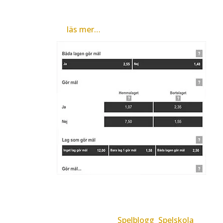
Vem tackar nej till att spela gratis med et
erbjuds just nu hos de största spelbolagen
läs mer…
BLGM – Båda Lagen Gör 
nov 8, 2016
|
Spelblogg
,
Spelskola