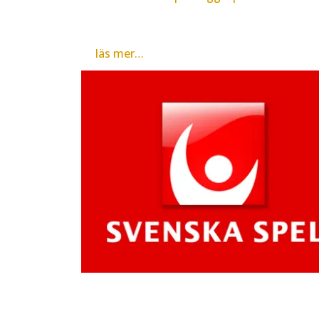
BLGM som är en förkortning av ”båda lage
med BLGM är också relativt vanligt hos o
läs mer…
Svenska Spel Fotbollspås