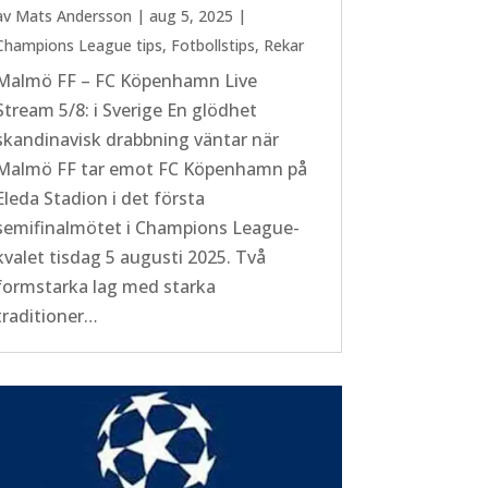
av
Mats Andersson
|
aug 5, 2025
|
Champions League tips
,
Fotbollstips
,
Rekar
Malmö FF – FC Köpenhamn Live
Stream 5/8: i Sverige En glödhet
skandinavisk drabbning väntar när
Malmö FF tar emot FC Köpenhamn på
Eleda Stadion i det första
semifinalmötet i Champions League-
kvalet tisdag 5 augusti 2025. Två
formstarka lag med starka
traditioner…