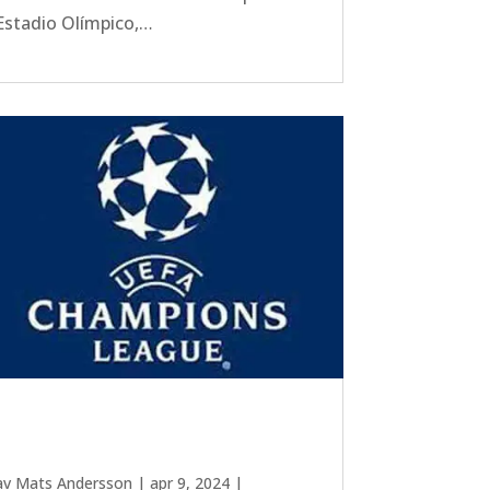
Estadio Olímpico,…
PSG – Barcelona Champions
League Tips 10/4
av
Mats Andersson
|
apr 9, 2024
|