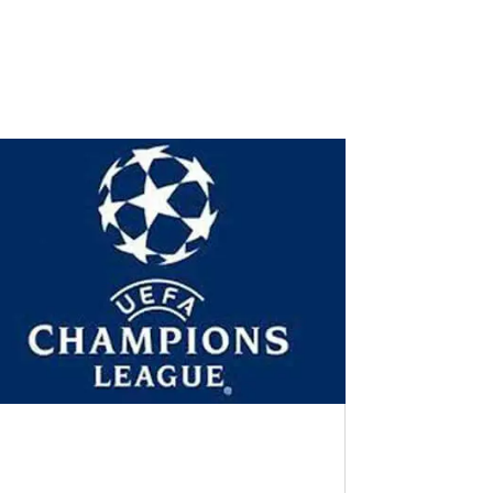
Malmö FF – FC Köpenhamn Live
Stream i Sverige