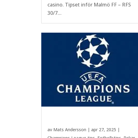
casino. Tipset inför Malmö FF – RFS
30/7…
Speltips Arsenal – PSG 29/4
av
Mats Andersson
|
apr 27, 2025
|
Champions League tips
,
Fotbollstips
,
Rekar