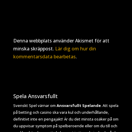
Denna webbplats använder Akismet för att
minska skräppost.
Lär dig om hur din
kommentarsdata bearbetas
.
Spela Ansvarsfullt
Svenskt Spel värnar om
Ansvarsfullt Spelande
. Att spela
på betting och casino ska vara kul och underhållande,
definitivt inte en pengajakt! Är du det minsta osäker på om
du uppvisar symptom på spelberoende eller om du till och