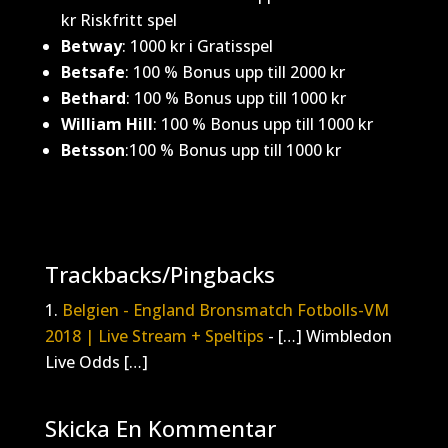
kr Riskfritt spel
Betway
: 1000 kr i Gratisspel
Betsafe
: 100 % Bonus upp till 2000 kr
Bethard
: 100 % Bonus upp till 1000 kr
William Hill
:
100 % Bonus upp till 1000 kr
Betsson
:100 % Bonus upp till 1000 kr
Trackbacks/Pingbacks
Belgien - England Bronsmatch Fotbolls-VM
2018 | Live Stream + Speltips
- […] Wimbledon
Live Odds […]
Skicka En Kommentar