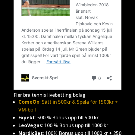
Fler bra tennis livebetting bolag
ComeOn
: Sätt in 500kr & Spela för 1500kr +
VM-boll
Expekt
: 500 % Bonus upp till 500 kr
LeoVegas
: 100 % Bonus upp till 1000 kr
NordicBet
: 100% Bonus upp till 1000 kr + 250