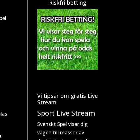
Riskfri betting
pel
Vi tipsar om gratis Live
Stream
Sport Live Stream
las
Svenskt Spel visar dig
vägen till massor av
n.