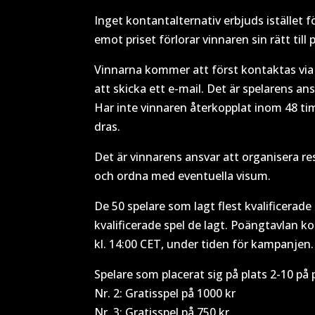
Inget kontantalternativ erbjuds istället fö
emot priset förlorar vinnaren sin rätt till
Vinnarna kommer att först kontaktas via 
att skicka ett e-mail. Det är spelarens ans
Har inte vinnaren återkopplat inom 48 t
dras.
Det är vinnarens ansvar att organisera resa
och ordna med eventuella visum.
De 50 spelare som lagt flest kvalificera
kvalificerade spel de lagt. Poängtavlan 
kl. 14:00 CET, under tiden för kampanjen.
Spelare som placerat sig på plats 2-10 p
Nr. 2: Gratisspel på 1000 kr
Nr. 3: Gratisspel på 750 kr