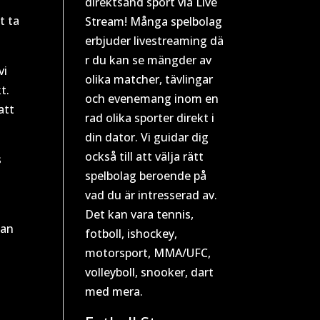
direktsänd sport via Live
t ta
Stream! Många spelbolag
erbjuder livestreaming dä
r du kan se mängder av
vi
olika matcher, tävlingar
t.
och evenemang inom en
att
rad olika sporter direkt i
din dator. Vi guidar dig
också till att välja rätt
s
spelbolag beroende på
vad du är intresserad av.
Det kan vara tennis,
nan
fotboll, ishockey,
motorsport, MMA/UFC,
volleyboll, snooker, dart
med mera.