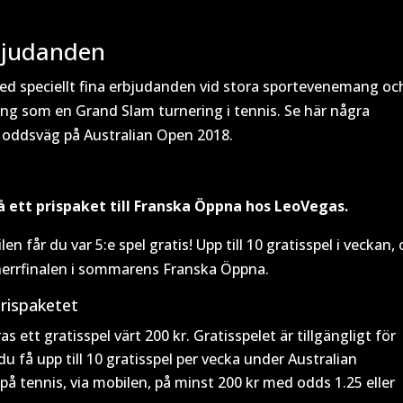
bjudanden
d speciellt fina erbjudanden vid stora sportevenemang oc
ang som en Grand Slam turnering i tennis. Se här några
i oddsväg på Australian Open 2018.
på ett prispaket till Franska Öppna hos LeoVegas.
n får du var 5:e spel gratis! Upp till 10 gratisspel i veckan,
 herrfinalen i sommarens Franska Öppna.
prispaketet
as ett gratisspel värt 200 kr. Gratisspelet är tillgängligt för
du få upp till 10 gratisspel per vecka under Australian
ve på tennis, via mobilen, på minst 200 kr med odds 1.25 eller