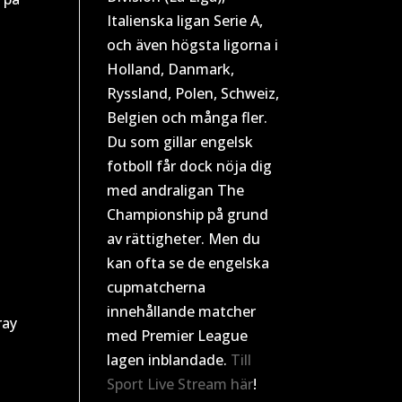
Italienska ligan Serie A,
och även högsta ligorna i
Holland, Danmark,
Ryssland, Polen, Schweiz,
Belgien och många fler.
Du som gillar engelsk
fotboll får dock nöja dig
med andraligan The
Championship på grund
av rättigheter. Men du
kan ofta se de engelska
cupmatcherna
innehållande matcher
ray
med Premier League
lagen inblandade.
Till
Sport Live Stream här
!