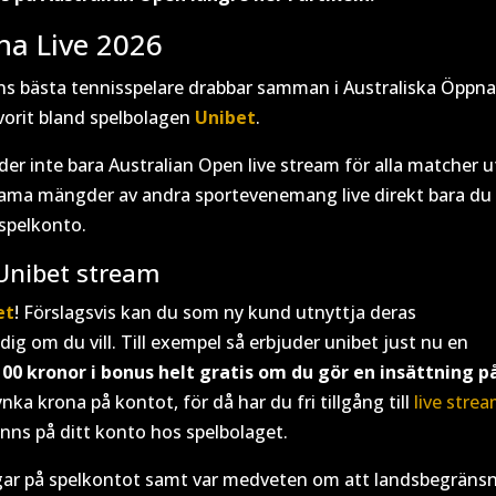
na Live 2026
dens bästa tennisspelare drabbar samman i Australiska Öppna
avorit bland spelbolagen
Unibet
.
der inte bara Australian Open live stream för alla matcher 
reama mängder av andra sportevenemang live direkt bara du 
 spelkonto.
 Unibet stream
et
! Förslagsvis kan du som ny kund utnyttja deras
ig om du vill. Till exempel så erbjuder unibet just nu en
100 kronor i bonus helt gratis om du gör en insättning p
ka krona på kontot, för då har du fri tillgång till
live stre
inns på ditt konto hos spelbolaget.
gar på spelkontot samt var medveten om att landsbegräns