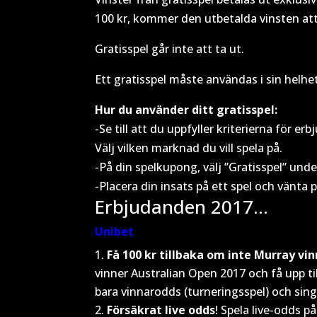
100 kr, kommer den utbetalda vinsten att 
Gratisspel går inte att ta ut.
Ett gratisspel måste användas i sin hel
Hur du använder ditt gratisspel:
-Se till att du uppfyller kriterierna för er
Välj vilken marknad du vill spela på.
-På din spelkupong, välj ”Gratisspel” un
-Placera din insats på ett spel och vänta 
Erbjudanden 2017…
Unibet
Få 100 kr tillbaka om inte Murray vin
vinner Australian Open 2017 och få upp till
bara vinnarodds (turneringsspel) och sin
Försäkrat live odds
! Spela live-odds p