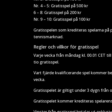
Nr. 4 – 5: Gratisspel på 500 kr
6 – 8: Gratisspel på 200 kr
Nr. 9 – 10: Gratisspel på 100 kr
Gratisspelen som krediteras spelarna på p
tennismarknad.
Regler och villkor för gratisspel
Varje vecka från måndag kl. 00.01 CET till
tio gratisspel.
Vart fjärde kvalificerande spel kommer be
vecka.
Gratisspelet är giltigt under 3 dygn från
Gratisspelet kommer krediteras spelarens 
Vinster från gratisspel betalas ut exklusiv