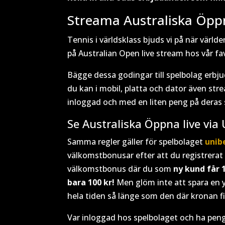
Streama Australiska Öpp
Tennis i världsklass bjuds vi på när värl
på Australian Open live stream hos vår f
Bägge dessa godingar till spelbolag erbju
du kan i mobil, platta och dator även st
inloggad och med en liten peng på deras
Se Australiska Öppna live via
Samma regler gäller för spelbolaget
unib
välkomstbonusar efter att du registrerat d
välkomstbonus där du som
ny kund får 
bara 100 kr!
Men glöm inte att spara en yn
hela tiden så länge som den där kronan f
Var inloggad hos spelbolaget och ha pen