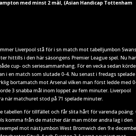
thampton med minst 2 mål, (Asian Handicap Tottenham
mer Liverpool stå för i sn match mot tabelljumbon Swans
ster hittills i den här säsongens Premier League spel. Nu ha
 både cup- och seriesammanhang. För en vecka sedan körde
n i en match som slutade 0-4. Nu senast i fredags spelade
rklig bortamatch mot Arsenal vilken man först ledde med 0
jorde 3 snabba mål inom loppet av fem minuter. Liverpool
ra när matchuret stod på 71 spelade minuter.
tabellen för tillfället och får slita hårt för varenda poäng.
els komma från de matcher där man möter andra lag i den
till exempel mot nästjumbon West Bromwich den 9:e decembe