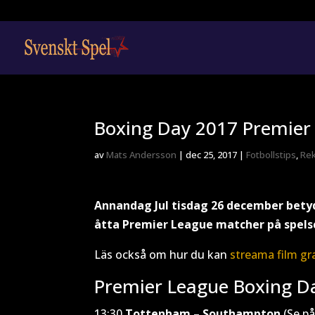
Boxing Day 2017 Premier
av
Mats Andersson
|
dec 25, 2017
|
Fotbollstips
,
Re
Annandag Jul tisdag 26 december bety
åtta Premier League matcher på spelsc
Läs också om hur du kan
streama film gr
Premier League Boxing D
13:30
Tottenham – Southampton
(Se på