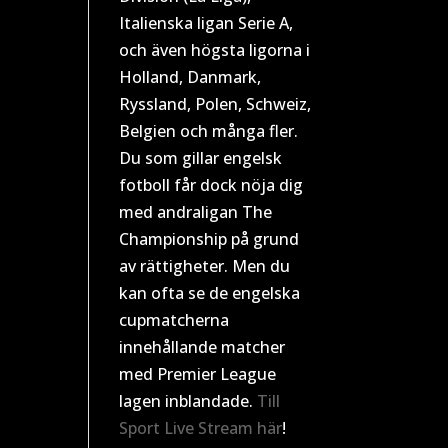
Italienska ligan Serie A,
och även högsta ligorna i
Holland, Danmark,
Ryssland, Polen, Schweiz,
Belgien och många fler.
Du som gillar engelsk
fotboll får dock nöja dig
med andraligan The
Championship på grund
av rättigheter. Men du
kan ofta se de engelska
cupmatcherna
innehållande matcher
med Premier League
lagen inblandade.
Till
Sport Live Stream här
!