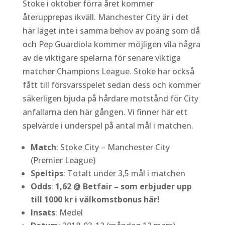
Stoke i oktober förra året kommer
återupprepas ikväll. Manchester City är i det
här läget inte i samma behov av poäng som då
och Pep Guardiola kommer möjligen vila några
av de viktigare spelarna för senare viktiga
matcher Champions League. Stoke har också
fått till försvarsspelet sedan dess och kommer
säkerligen bjuda på hårdare motstånd för City
anfallarna den här gången. Vi finner här ett
spelvärde i underspel på antal mål i matchen.
Match
: Stoke City – Manchester City
(Premier League)
Speltips
: Totalt under 3,5 mål i matchen
Odds
:
1,62 @ Betfair – som erbjuder upp
till 1000 kr i välkomstbonus här!
Insats
: Medel