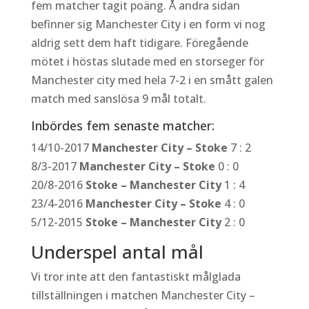
fem matcher tagit poäng. Å andra sidan
befinner sig Manchester City i en form vi nog
aldrig sett dem haft tidigare. Föregående
mötet i höstas slutade med en storseger för
Manchester city med hela 7-2 i en smått galen
match med sanslösa 9 mål totalt.
Inbördes fem senaste matcher:
14/10-2017
Manchester City – Stoke
7 : 2
8/3-2017
Manchester City – Stoke
0 : 0
20/8-2016
Stoke – Manchester City
1 : 4
23/4-2016
Manchester City – Stoke
4 : 0
5/12-2015
Stoke – Manchester City
2 : 0
Underspel antal mål
Vi tror inte att den fantastiskt målglada
tillställningen i matchen Manchester City –