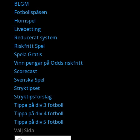
BLGM
Fotbollspåsen
Hörnspel
Livebetting
Reducerat system
Riskfritt Spel
Spela Gratis
Vinn pengar på Odds riskfritt
Scorecast
Svenska Spel
Stryktipset
Stryktipsförslag
Tippa på div 3 fotboll
Tippa på div 4 fotboll
Tippa på div 5 fotboll
Välj Sida