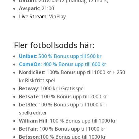
Datum
: 2018-03-12 (måndag 12 mars)
Avspark
: 21:00
Live Stream
: ViaPlay
Fler fotbollsodds här:
Unibet
:
500 % Bonus upp till 500 kr
ComeOn
: 400 % Bonus upp till 600 kr
NordicBet
: 100% Bonus upp till 1000 kr + 250
kr Riskfritt spel
Betway
: 1000 kr i Gratisspel
Betsafe
: 100 % Bonus upp till 2000 kr
bet365
: 100 % Bonus upp till 1000 kr i
spelkrediter
William Hill
:
100 % Bonus upp till 1000 kr
Betfair
: 100 % Bonus upp till 1000 kr
Betsson
:100 % Bonus upp till 1000 kr