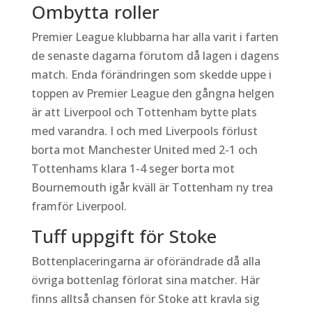
Ombytta roller
Premier League klubbarna har alla varit i farten
de senaste dagarna förutom då lagen i dagens
match. Enda förändringen som skedde uppe i
toppen av Premier League den gångna helgen
är att Liverpool och Tottenham bytte plats
med varandra. I och med Liverpools förlust
borta mot Manchester United med 2-1 och
Tottenhams klara 1-4 seger borta mot
Bournemouth igår kväll är Tottenham ny trea
framför Liverpool.
Tuff uppgift för Stoke
Bottenplaceringarna är oförändrade då alla
övriga bottenlag förlorat sina matcher. Här
finns alltså chansen för Stoke att kravla sig