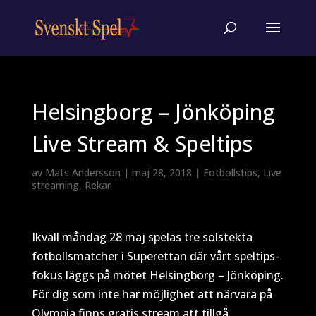
Helsingborg – Jönköping
Live Stream & Speltips
av
Mats Andersson
|
maj 28, 2018
|
Fotbollstips
,
Live
streaming
,
Rekar
Ikväll måndag 28 maj spelas tre solstekta
fotbollsmatcher i Superettan där vårt speltips-
fokus läggs på mötet Helsingborg – Jönköping.
För dig som inte har möjlighet att närvara på
Olympia finns gratis stream att tillgå.