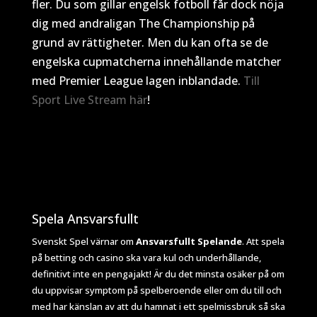
fler. Du som gillar engelsk fotboll får dock nöja
dig med andraligan The Championship på
grund av rättigheter. Men du kan ofta se de
engelska cupmatcherna innehållande matcher
med Premier League lagen inblandade.
Till
Sport Live Stream här
!
Spela Ansvarsfullt
Svenskt Spel värnar om
Ansvarsfullt Spelande
. Att spela
på betting och casino ska vara kul och underhållande,
definitivt inte en pengajakt! Är du det minsta osäker på om
du uppvisar symptom på spelberoende eller om du till och
med har känslan av att du hamnat i ett spelmissbruk så ska