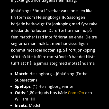
mycket god hos dagens hemmalag.
Jönköpings Södra IF verkar vara inne i en lika
fin form som Helsingborgs IF. Säsongen
började bedrövligt för Jönköping med fyra raka
inledande förluster. Därefter har man nu på
fem matcher i rad inte förlorat en enda. De tre
segrarna man mäktat med har visserligen
kommit mot idel bottenlag. Så fort Jönköping
stött på lite tuffare motstånd så har det blivit
tufft att hålla jämna steg med motståndarna.
Match
: Helsingborg – Jönköping (Fotboll:
Superettan)
Speltips
: (1) Helsingborg vinner
Odds
: 1,80 erbjuds hos både
ComeOn
och
William Hill
Insats
: Medel