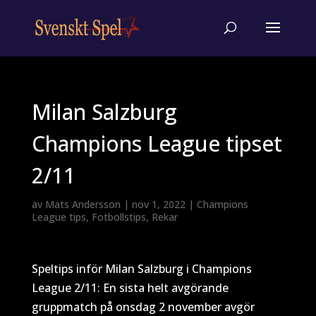
Milan Salzburg
Champions League tipset
2/11
av
Mats Andersson
|
nov 1, 2022
|
Champions
League tips
,
Fotbollstips
,
Rekar
Speltips inför Milan Salzburg i Champions
League 2/11: En sista helt avgörande
gruppmatch på onsdag 2 november avgör