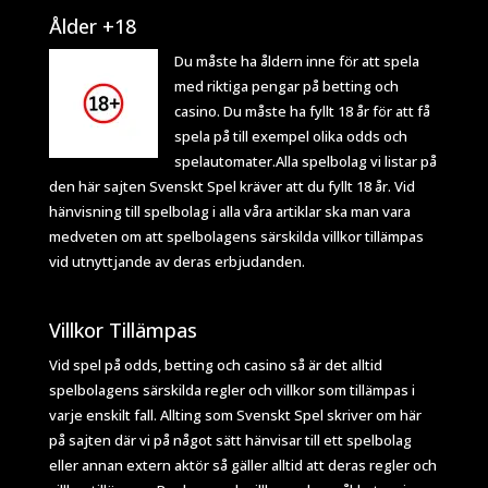
Ålder +18
Du måste ha åldern inne för att spela
med riktiga pengar på betting och
casino. Du måste ha fyllt 18 år för att få
spela på till exempel olika odds och
spelautomater.Alla spelbolag vi listar på
den här sajten Svenskt Spel kräver att du fyllt 18 år. Vid
hänvisning till spelbolag i alla våra artiklar ska man vara
medveten om att spelbolagens särskilda villkor tillämpas
vid utnyttjande av deras erbjudanden.
Villkor Tillämpas
Vid spel på odds, betting och casino så är det alltid
spelbolagens särskilda regler och villkor som tillämpas i
varje enskilt fall. Allting som Svenskt Spel skriver om här
på sajten där vi på något sätt hänvisar till ett spelbolag
eller annan extern aktör så gäller alltid att deras regler och