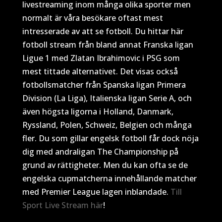
livestreaming inom många olika sporter men
normalt är våra besökare oftast mest
intresserade av att se fotboll. Du hittar här
fotboll stream från bland annat Franska ligan
Ligue 1 med Zlatan Ibrahimovic i PSG som
mest tittade alternativet. Det visas också
fotbollsmatcher från Spanska ligan Primera
Division (La Liga), Italienska ligan Serie A, och
även högsta ligorna i Holland, Danmark,
Ryssland, Polen, Schweiz, Belgien och många
fler. Du som gillar engelsk fotboll får dock nöja
dig med andraligan The Championship på
grund av rättigheter. Men du kan ofta se de
engelska cupmatcherna innehållande matcher
med Premier League lagen inblandade.
Till
Sport Live Stream här
!