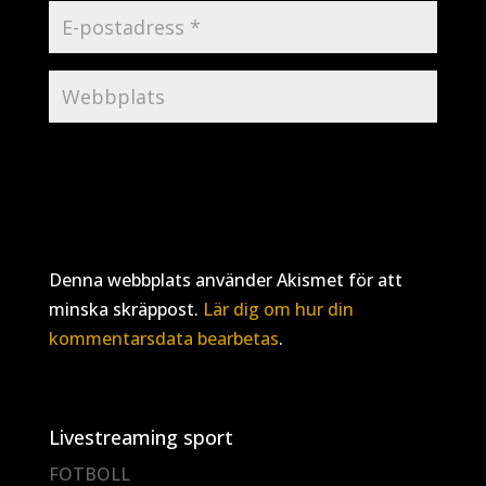
Denna webbplats använder Akismet för att
minska skräppost.
Lär dig om hur din
kommentarsdata bearbetas
.
Livestreaming sport
FOTBOLL