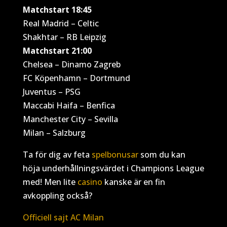
Matchstart 18:45
Real Madrid – Celtic
Shakhtar – RB Leipzig
Matchstart 21:00
Chelsea – Dinamo Zagreb
FC Köpenhamn – Dortmund
Juventus – PSG
Maccabi Haifa – Benfica
Manchester City – Sevilla
Milan – Salzburg
Ta för dig av feta
spelbonusar
som du kan
höja underhållningsvärdet i Champions League
med! Men lite
casino
kanske är en fin
avkoppling också?
Officiell sajt AC Milan