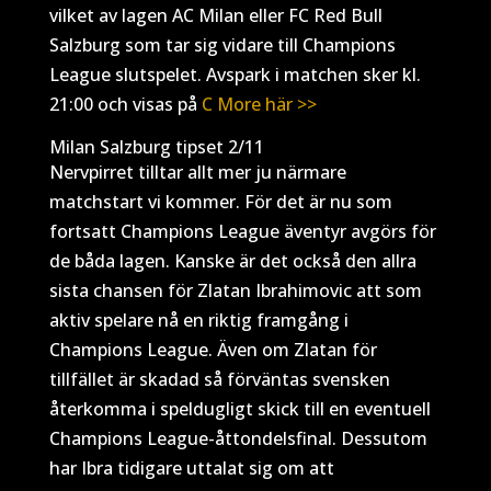
vilket av lagen AC Milan eller FC Red Bull
Salzburg som tar sig vidare till Champions
League slutspelet. Avspark i matchen sker kl.
21:00 och visas på
C More här >>
Milan Salzburg tipset 2/11
Nervpirret tilltar allt mer ju närmare
matchstart vi kommer. För det är nu som
fortsatt Champions League äventyr avgörs för
de båda lagen. Kanske är det också den allra
sista chansen för Zlatan Ibrahimovic att som
aktiv spelare nå en riktig framgång i
Champions League. Även om Zlatan för
tillfället är skadad så förväntas svensken
återkomma i speldugligt skick till en eventuell
Champions League-åttondelsfinal. Dessutom
har Ibra tidigare uttalat sig om att