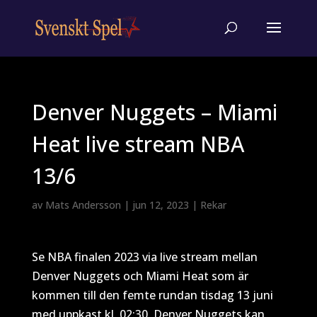
Denver Nuggets – Miami
Heat live stream NBA
13/6
av
Mats Andersson
|
jun 12, 2023
|
Rekar
Se NBA finalen 2023 via live stream mellan
Denver Nuggets och Miami Heat som är
kommen till den femte rundan tisdag 13 juni
med uppkast kl. 02:30. Denver Nuggets kan