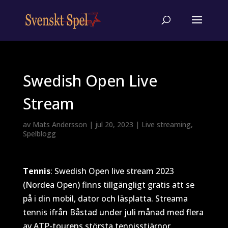
Swedish Open Live
Stream
av
Mats Andersson
|
jul 20, 2023
|
Live streaming
,
Spelblogg
Tennis
: Swedish Open live stream 2023
(Nordea Open) finns tillgängligt gratis att se
på i din mobil, dator och läsplatta. Streama
tennis ifrån Båstad under juli månad med flera
av ATP-tourens största tennisstjärnor.