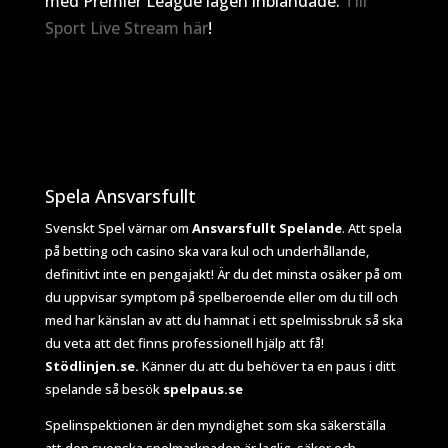
med Premier League lagen inblandade.
Till
Sport Live Stream här
!
Spela Ansvarsfullt
Svenskt Spel värnar om
Ansvarsfullt Spelande
. Att spela
på betting och casino ska vara kul och underhållande,
definitivt inte en pengajakt! Är du det minsta osäker på om
du uppvisar symptom på spelberoende eller om du till och
med har känslan av att du hamnat i ett spelmissbruk så ska
du veta att det finns professionell hjälp att få!
Stödlinjen.se.
Känner du att du behöver ta en paus i ditt
spelande så besök
spelpaus.se
Spelinspektionen
är den myndighet som ska säkerställa