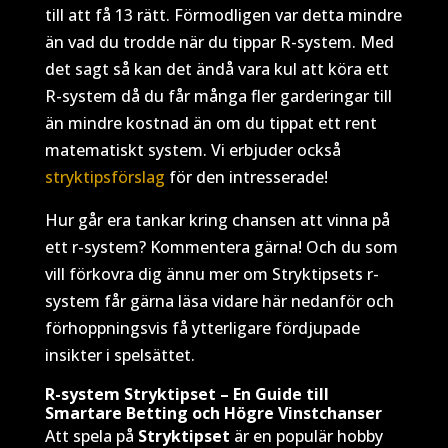
till att få 13 rätt. Förmodligen var detta mindre
än vad du trodde när du tippar R-system. Med
det sagt så kan det ändå vara kul att köra ett
R-system då du får många fler garderingar till
än mindre kostnad än om du tippat ett rent
matematiskt system. Vi erbjuder också
stryktipsförslag
för den intresserade!
Hur går era tankar kring chansen att vinna på
ett r-system? Kommentera gärna! Och du som
vill förkovra dig ännu mer om Stryktipsets r-
system får gärna läsa vidare här nedanför och
förhoppningsvis få ytterligare fördjupade
insikter i spelsättet.
R-system Stryktipset – En Guide till
Smartare Betting och Högre Vinstchanser
Att spela på
Stryktipset
är en populär hobby