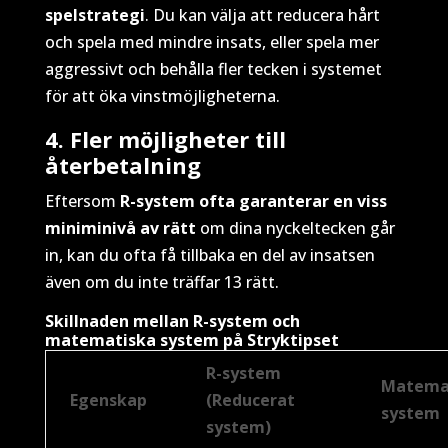
spelstrategi
. Du kan välja att reducera hårt
och spela med mindre insats, eller spela mer
aggressivt och behålla fler tecken i systemet
för att öka vinstmöjligheterna.
4. Fler möjligheter till
återbetalning
Eftersom
R-system ofta garanterar en viss
miniminivå av rätt
om dina nyckeltecken går
in, kan du ofta få tillbaka en del av insatsen
även om du inte träffar 13 rätt.
Skillnaden mellan R-system och
matematiska system på Stryktipset
R-system
Matema
Egenskap
(Reducerat
system
system)