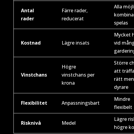
Alla möjl
Antal
Färre rader,
kombina
rader
reducerat
spelas
Mycket 
Kostnad
Lägre insats
vid mån
garderin
Större c
Högre
att träff
Vinstchans
vinstchans per
rätt men
krona
dyrare
Mindre
Flexibilitet
Anpassningsbart
flexibelt
Lägre ri
Risknivå
Medel
högre k