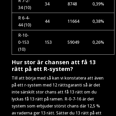
R 7-2-
34
8748
0,39%
34 (10)
R 6-4-
44
11664
0,38%
44 (10)
R-10-
0-153
153
59049
0,26%
(10)
Hur stor är chansen att få 13
rätt på ett R-system?
Till att börja med så kan vi konstatera att även
på ett r-system med 12 rättsgaranti så är det
inte särskilt stor chans att få 13 rätt om du
lyckas få 13 rätt på ramen. R-0-7-16 är det
system som erbjuder störst chans där 12,5 %
av raderna ger 13 rätt. Sätter du 13 rätt på ett