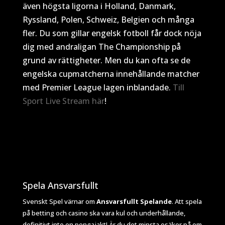
även högsta ligorna i Holland, Danmark,
Ryssland, Polen, Schweiz, Belgien och många
fler. Du som gillar engelsk fotboll får dock nöja
dig med andraligan The Championship på
grund av rättigheter. Men du kan ofta se de
engelska cupmatcherna innehållande matcher
med Premier League lagen inblandade.
Till
Sport Live Stream här
!
Spela Ansvarsfullt
Svenskt Spel värnar om
Ansvarsfullt Spelande
. Att spela
på betting och casino ska vara kul och underhållande,
definitivt inte en pengajakt! Är du det minsta osäker på om