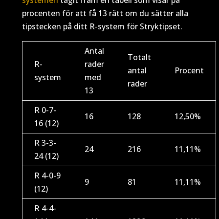
systemen
tagit fram en tabell som visar på
procenten för att få 13 rätt om du sätter alla
tipstecken på ditt R-system för Stryktipset.
Antal
Totalt
R-
rader
antal
Procent
system
med
rader
13
R 0-7-
16
128
12,50%
16 (12)
R 3-3-
24
216
11,11%
24 (12)
R 4-0-9
9
81
11,11%
(12)
R 4-4-