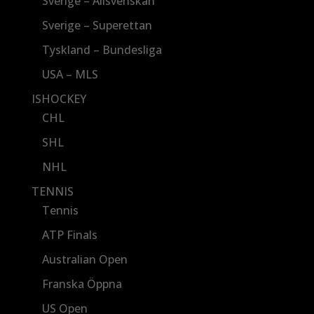
Sverige – Allsvenskan
Sverige – Superettan
Tyskland – Bundesliga
USA – MLS
ISHOCKEY
CHL
SHL
NHL
TENNIS
Tennis
ATP Finals
Australian Open
Franska Öppna
US Open