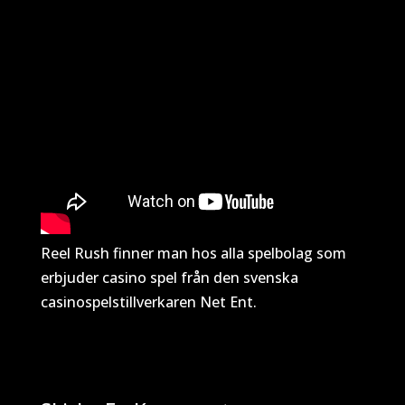
Reel Rush finner man hos alla spelbolag som
erbjuder casino spel från den svenska
casinospelstillverkaren Net Ent.