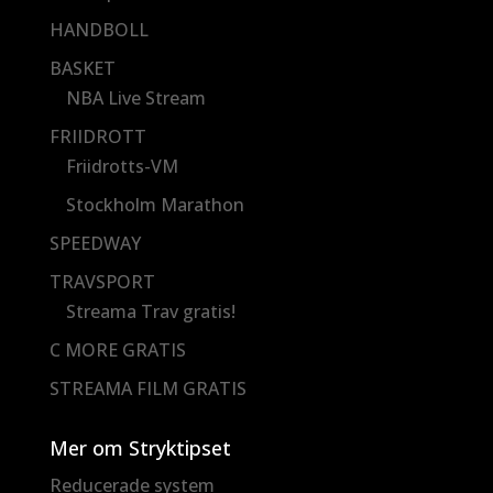
HANDBOLL
BASKET
NBA Live Stream
FRIIDROTT
Friidrotts-VM
Stockholm Marathon
SPEEDWAY
TRAVSPORT
Streama Trav gratis!
C MORE GRATIS
STREAMA FILM GRATIS
Mer om Stryktipset
Reducerade system