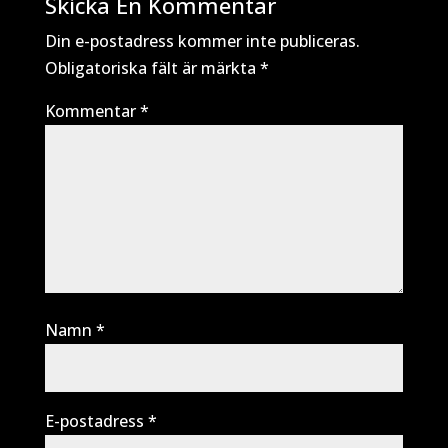
Skicka En Kommentar
Din e-postadress kommer inte publiceras.
Obligatoriska fält är märkta
*
Kommentar
*
Namn
*
E-postadress
*