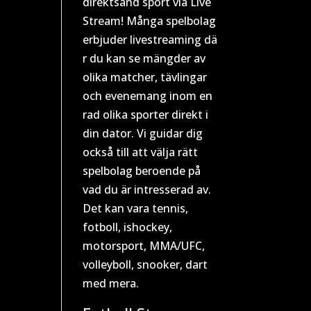
direktsänd sport via Live
Stream! Många spelbolag
erbjuder livestreaming dä
r du kan se mängder av
olika matcher, tävlingar
och evenemang inom en
rad olika sporter direkt i
din dator. Vi guidar dig
också till att välja rätt
spelbolag beroende på
vad du är intresserad av.
Det kan vara tennis,
fotboll, ishockey,
motorsport, MMA/UFC,
volleyboll, snooker, dart
med mera.