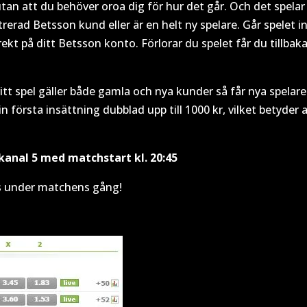
l utan att du behöver oroa dig för hur det går. Och det spelar
rerad Betsson kund eller är en helt ny spelare. Går spelet i
ekt på ditt Betsson konto. Förlorar du spelet får du tillbak
t spel gäller både gamla och nya kunder så får nya spelare
n första insättning dubblad upp till 1000 kr, vilket betyder 
-kanal 5 med matchstart kl. 20:45
ds under matchens gång!