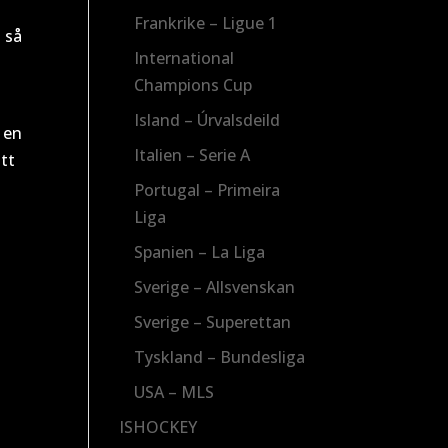
Frankrike – Ligue 1
n så
International
a
Champions Cup
Island – Úrvalsdeild
 en
Italien – Serie A
att
Portugal – Primeira
Liga
Spanien – La Liga
Sverige – Allsvenskan
Sverige – Superettan
Tyskland – Bundesliga
USA – MLS
ISHOCKEY