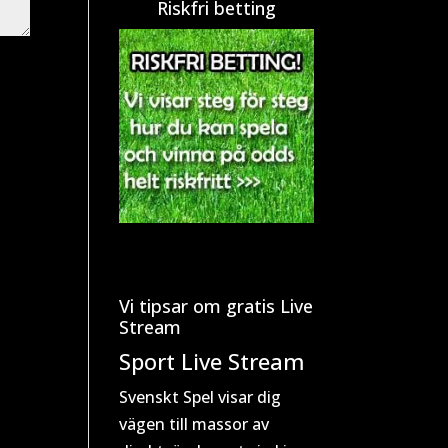
Riskfri betting
Vi tipsar om gratis Live
Stream
Sport Live Stream
Svenskt Spel visar dig
vägen till massor av