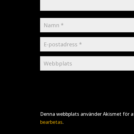
Denna webbplats använder Akismet för a
bearbetas
.