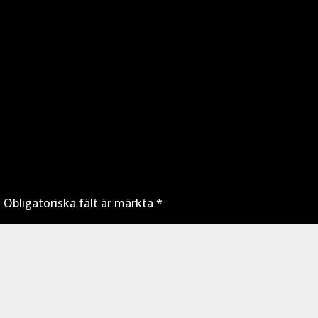
.
Obligatoriska fält är märkta
*