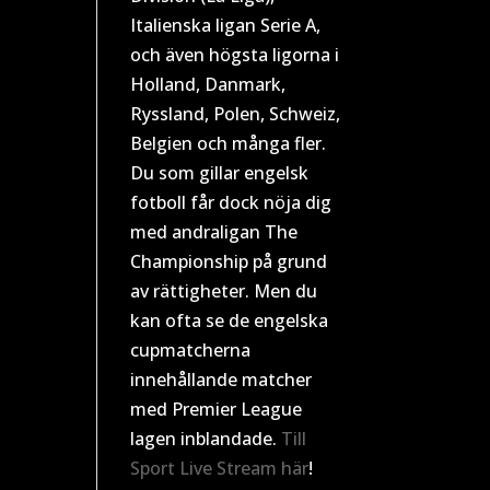
Italienska ligan Serie A,
och även högsta ligorna i
Holland, Danmark,
Ryssland, Polen, Schweiz,
Belgien och många fler.
Du som gillar engelsk
fotboll får dock nöja dig
med andraligan The
Championship på grund
av rättigheter. Men du
kan ofta se de engelska
cupmatcherna
innehållande matcher
med Premier League
lagen inblandade.
Till
Sport Live Stream här
!