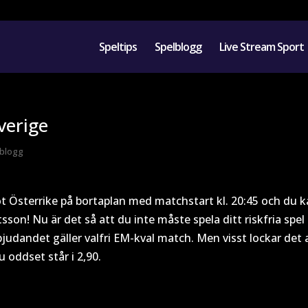
Speltips
Spelblogg
Live Stream Sport
Sverige
blogg
ot Österrike på bortaplan med matchstart kl. 20:45 och du 
son! Nu är det så att du inte måste spela ditt riskfria spel
judandet gäller valfri EM-kval match. Men visst lockar det 
u oddset står i 2,90.