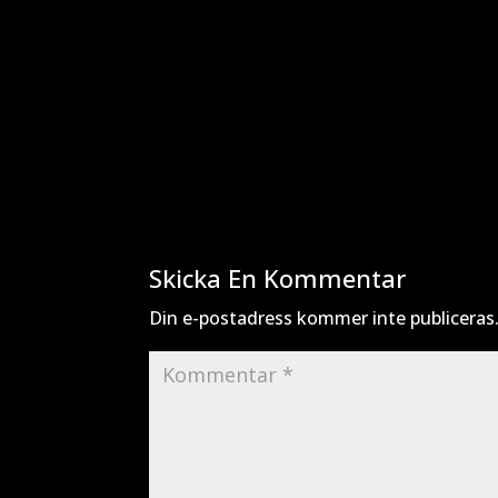
Skicka En Kommentar
Din e-postadress kommer inte publiceras