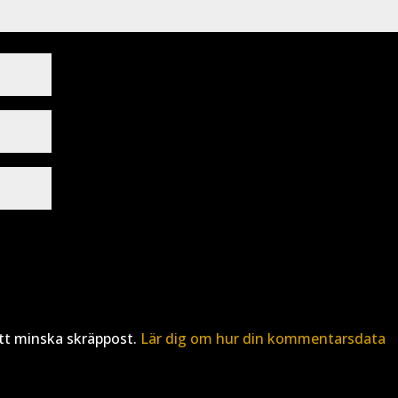
tt minska skräppost.
Lär dig om hur din kommentarsdata