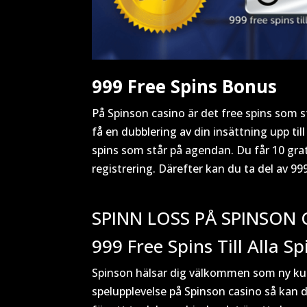
999 Free Spins Bonus
På Spinson casino är det free spins som st
få en dubblering av din insättning upp ti
spins som står på agendan. Du får 10 grat
registrering. Därefter kan du ta del av 9
SPINN LOSS PÅ SPINSON 
999 Free Spins Till Alla 
Spinson hälsar dig välkommen som ny kun
spelupplevelse på Spinson casino så kan d