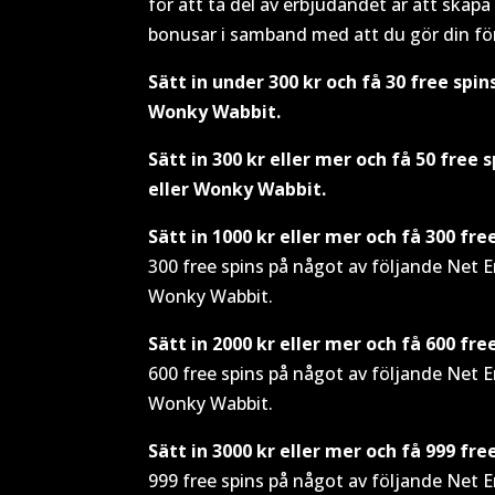
för att ta del av erbjudandet är att skap
bonusar i samband med att du gör din för
Sätt in under 300 kr och få 30 free spi
Wonky Wabbit.
Sätt in 300 kr eller mer och få 50 free
eller Wonky Wabbit.
Sätt in 1000 kr eller mer och få 300 fre
300 free spins på något av följande Net E
Wonky Wabbit.
Sätt in 2000 kr eller mer och få 600 fre
600 free spins på något av följande Net E
Wonky Wabbit.
Sätt in 3000 kr eller mer och få 999 fre
999 free spins på något av följande Net E