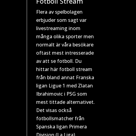
Fotboll Stream
Flera av spelbolagen
erbjuder som sagt var
livestreaming inom
många olika sporter men
normalt är våra besökare
oftast mest intresserade
av att se fotboll. Du
hittar här fotboll stream
från bland annat Franska
ligan Ligue 1 med Zlatan
Ibrahimovic i PSG som
mest tittade alternativet.
Det visas också
fotbollsmatcher från
Spanska ligan Primera
Division (La Liga),