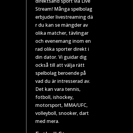
direktsänd sport via Live
Stream! Många spelbolag
erbjuder livestreaming dä
r du kan se mängder av
olika matcher, tävlingar
och evenemang inom en
rad olika sporter direkt i
din dator. Vi guidar dig
också till att välja rätt
spelbolag beroende på
vad du är intresserad av.
Det kan vara tennis,
fotboll, ishockey,
motorsport, MMA/UFC,
volleyboll, snooker, dart
med mera.