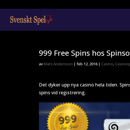
999 Free Spins hos Spins
av
Mats Andersson
|
feb 12, 2016
|
Casino
,
Casinos
Det dyker upp nya casino hela tiden. Spins
spins vid registrering.