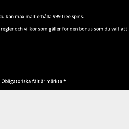
u kan maximalt erhålla 999 free spins.
a regler och villkor som gäller för den bonus som du valt att
.
Obligatoriska fält är märkta
*