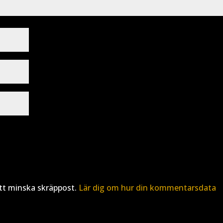
tt minska skräppost.
Lär dig om hur din kommentarsdata