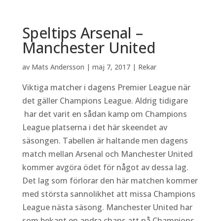
Speltips Arsenal –
Manchester United
av
Mats Andersson
|
maj 7, 2017
|
Rekar
Viktiga matcher i dagens Premier League när
det gäller Champions League. Aldrig tidigare
har det varit en sådan kamp om Champions
League platserna i det här skeendet av
säsongen. Tabellen är haltande men dagens
match mellan Arsenal och Manchester United
kommer avgöra ödet för något av dessa lag.
Det lag som förlorar den här matchen kommer
med största sannolikhet att missa Champions
League nästa säsong. Manchester United har
som bekant en andra chans att nå Champions