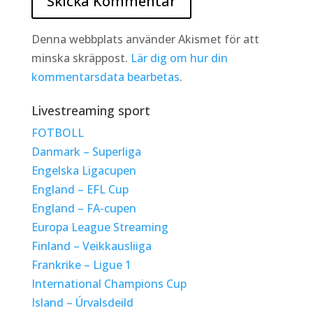
Denna webbplats använder Akismet för att
minska skräppost.
Lär dig om hur din
kommentarsdata bearbetas
.
Livestreaming sport
FOTBOLL
Danmark – Superliga
Engelska Ligacupen
England – EFL Cup
England – FA-cupen
Europa League Streaming
Finland – Veikkausliiga
Frankrike – Ligue 1
International Champions Cup
Island – Úrvalsdeild