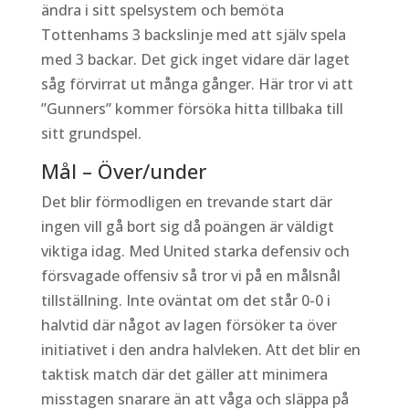
ändra i sitt spelsystem och bemöta
Tottenhams 3 backslinje med att själv spela
med 3 backar. Det gick inget vidare där laget
såg förvirrat ut många gånger. Här tror vi att
”Gunners” kommer försöka hitta tillbaka till
sitt grundspel.
Mål – Över/under
Det blir förmodligen en trevande start där
ingen vill gå bort sig då poängen är väldigt
viktiga idag. Med United starka defensiv och
försvagade offensiv så tror vi på en målsnål
tillställning. Inte oväntat om det står 0-0 i
halvtid där något av lagen försöker ta över
initiativet i den andra halvleken. Att det blir en
taktisk match där det gäller att minimera
misstagen snarare än att våga och släppa på