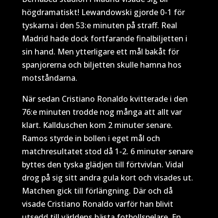
högdramatiskt! Lewandowski gjorde 0-1 för
tyskarna i den 53:e minuten på straff. Real
Madrid hade dock fortfarande finalbiljetten i
sin hand. Men ytterligare ett mål bakåt för
spanjorerna och biljetten skulle hamna hos
motståndarna.
När sedan Cristiano Ronaldo kvitterade i den
76:e minuten trodde nog många att allt var
klart. Kallduschen kom 2 minuter senare.
Ramos styrde in bollen i eget mål och
matchresultatet stod då 1-2. 6 minuter senare
byttes den tyska glädjen till förtvivlan. Vidal
drog på sig sitt andra gula kort och visades ut.
Matchen gick till förlängning. Där och då
visade Cristiano Ronaldo varför han blivit
utsedd till världens bästa fotbollspelare. En