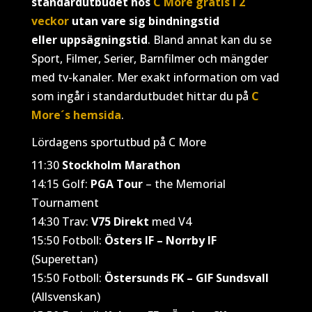
standardutbudet hos
C More gratis i 2
veckor
utan vare sig bindningstid
eller uppsägningstid
. Bland annat kan du se
Sport, Filmer, Serier, Barnfilmer och mängder
med tv-kanaler. Mer exakt information om vad
som ingår i standardutbudet hittar du på
C
More´s hemsida
.
Lördagens sportutbud på C More
11:30
Stockholm Marathon
14:15 Golf:
PGA Tour
– the Memorial
Tournament
14:30 Trav:
V75 Direkt
med V4
15:50 Fotboll:
Östers IF – Norrby IF
(Superettan)
15:50 Fotboll:
Östersunds FK – GIF Sundsvall
(Allsvenskan)