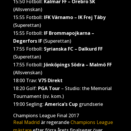
15:50 Fotboll:
Kalmar FF – Örebro SK
(Allsvenskan)
15:55 Fotboll:
IFK Värnamo – IK Frej Täby
(Superettan)
15:55 Fotboll:
IF Brommapojkarna –
Degerfors IF
(Superettan)
17:55 Fotboll:
Syrianska FC – Dalkurd FF
(Superettan)
17:55 Fotboll:
Jönköpings Södra – Malmö FF
(Allsvenskan)
18:00 Trav:
V75 Direkt
18:20 Golf:
PGA Tour
– Studio: the Memorial
Tournament (sv. kom.)
19:00 Segling:
America’s Cup
grundserie
Champions League Final 2017
Real Madrid
är regerande
Champions League
mästare
efter förra årets finalseger över