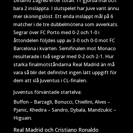
Dinamo Zagreb efter totalt 11 gjorda mål och
bara 2 insläppta. I slutspelet har Juve varit ännu
mer skoningslöst. Ett enda insläppt mål på 6
matcher i de tre dubbelmötena som avverkats.
Segrar över FC Porto med 0-2 och 1-0 i
åttondelen följdes upp av 3-0 och 0-0 mot FC
Barcelona i kvarten. Semifinalen mot Monaco
resulterade i två segrar med 0-2 och 2-1. Hur
starka finalmotståndarna Real Madrid än må
vara så blir det definitivt ingen lätt uppgift för
dem att slå Juventus i CL-finalen.
Juventus förväntade startelva:
Buffon – Barzagli, Bonucci, Chiellini, Alves –
Pjanic, Khedira – Sandro, Dybala, Mandzukic –
Higuain.
Real Madrid och Cristiano Ronaldo