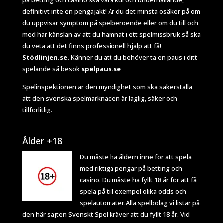
på betting och casino ska vara kul och underhållande,
definitivt inte en pengajakt! Är du det minsta osäker på om
du uppvisar symptom på spelberoende eller om du till och
med har känslan av att du hamnat i ett spelmissbruk så ska
du veta att det finns professionell hjälp att få!
Stödlinjen.se.
Känner du att du behöver ta en paus i ditt
spelande så besök
spelpaus.se
Spelinspektionen
är den myndighet som ska säkerställa
att den svenska spelmarknaden är laglig, säker och
tillförlitlig.
Ålder +18
Du måste ha åldern inne för att spela
med riktiga pengar på betting och
casino. Du måste ha fyllt 18 år för att få
spela på till exempel olika odds och
spelautomater.Alla spelbolag vi listar på
den här sajten Svenskt Spel kräver att du fyllt 18 år. Vid