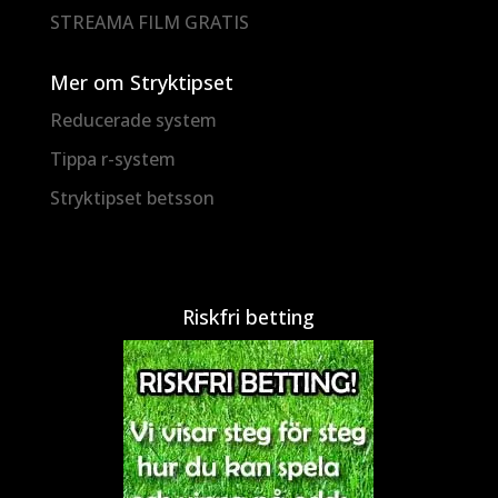
STREAMA FILM GRATIS
Mer om Stryktipset
Reducerade system
Tippa r-system
Stryktipset betsson
Riskfri betting