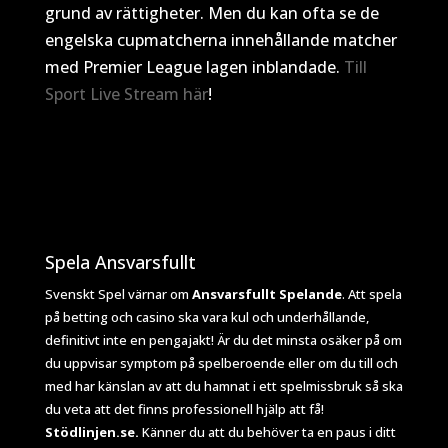
grund av rättigheter. Men du kan ofta se de
engelska cupmatcherna innehållande matcher
med Premier League lagen inblandade.
Till
Sport Live Stream här
!
Spela Ansvarsfullt
Svenskt Spel värnar om
Ansvarsfullt Spelande
. Att spela
på betting och casino ska vara kul och underhållande,
definitivt inte en pengajakt! Är du det minsta osäker på om
du uppvisar symptom på spelberoende eller om du till och
med har känslan av att du hamnat i ett spelmissbruk så ska
du veta att det finns professionell hjälp att få!
Stödlinjen.se.
Känner du att du behöver ta en paus i ditt