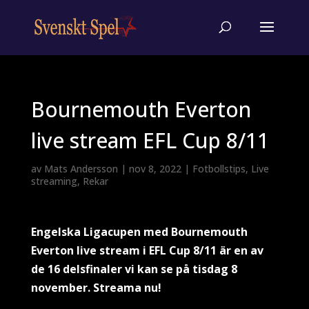
Bournemouth Everton
live stream EFL Cup 8/11
av
Mats Andersson
|
nov 8, 2022
|
Fotbollstips
,
Live
streaming
,
Rekar
Engelska Ligacupen med Bournemouth
Everton live stream i EFL Cup 8/11 är en av
de 16 delsfinaler vi kan se på tisdag 8
november. Streama nu!