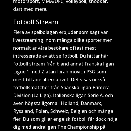
motorsport, MMA/UFC, volleyboll, snooker,
dart med mera.
Fotboll Stream
Flera av spelbolagen erbjuder som sagt var
livestreaming inom många olika sporter men
normalt är våra besökare oftast mest
intresserade av att se fotboll. Du hittar här
fotboll stream från bland annat Franska ligan
Ligue 1 med Zlatan Ibrahimovic i PSG som
mest tittade alternativet. Det visas också
fotbollsmatcher från Spanska ligan Primera
Division (La Liga), Italienska ligan Serie A, och
även högsta ligorna i Holland, Danmark,
Ryssland, Polen, Schweiz, Belgien och många
fler. Du som gillar engelsk fotboll får dock nöja
dig med andraligan The Championship på