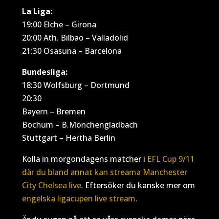
La Liga:
19:00 Elche – Girona
20:00 Ath. Bilbao – Valladolid
21:30 Osasuna – Barcelona
Bundesliga:
18:30 Wolfsburg – Dortmund
20:30
Bayern – Bremen
Bochum – B.Mönchengladbach
Stuttgart – Hertha Berlin
Kolla in morgondagens matcher i
EFL Cup 9/11
där du bland annat kan streama Manchester
City Chelsea live
. Eftersöker du kanske mer om
engelska ligacupen live stream
.