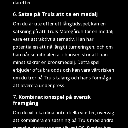
därefter.
6.
Satsa på Truls att ta en medalj
Om du är ute efter ett långtidsspel, kan en
satsning på att Truls Möregårdh tar en medalj
vara ett attraktivt alternativ. Han har
potentialen att nå långt i turneringen, och om
han når semifinalen är chansen stor att han
minst säkrar en bronsmedalj. Detta spel
erbjuder ofta bra odds och kan vara värt risken
om du tror på Truls talang och hans förmåga
att leverera under press.
7.
Kombinationsspel på svensk
framgång
Om du vill öka dina potentiella vinster, överväg
att kombinera en satsning på Truls med andra