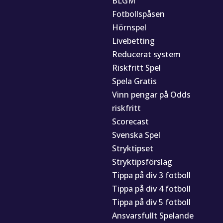
BLGM
Fotbollspåsen
Hörnspel
Livebetting
Reducerat system
Riskfritt Spel
Spela Gratis
Vinn pengar på Odds
riskfritt
Scorecast
Svenska Spel
Stryktipset
Stryktipsförslag
Tippa på div 3 fotboll
Tippa på div 4 fotboll
Tippa på div 5 fotboll
Ansvarsfullt Spelande