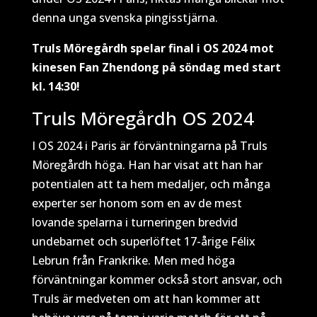
denna unga svenska pingisstjärna.
Truls Möregårdh spelar final i OS 2024 mot
kinesen Fan Zhendong på söndag med start
kl. 14:30!
Truls Möregårdh OS 2024
I OS 2024 i Paris är förväntningarna på Truls
Möregårdh höga. Han har visat att han har
potentialen att ta hem medaljer, och många
experter ser honom som en av de mest
lovande spelarna i turneringen bredvid
undebarnet och superlöftet 17-årige Félix
Lebrun från Frankrike. Men med höga
förväntningar kommer också stort ansvar, och
Truls är medveten om att han kommer att