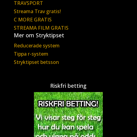
TRAVSPORT
Streama Trav gratis!
C MORE GRATIS
STREAMA FILM GRATIS
Mer om Stryktipset
Reducerade system
Tippa r-system
Stryktipset betsson
Riskfri betting