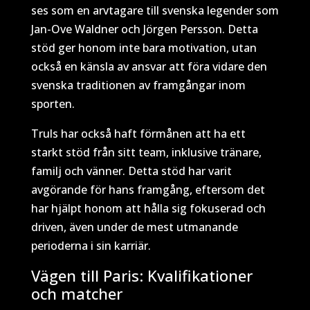
ses som en arvtagare till svenska legender som
Jan-Ove Waldner och Jörgen Persson. Detta
stöd ger honom inte bara motivation, utan
också en känsla av ansvar att föra vidare den
svenska traditionen av framgångar inom
sporten.
Truls har också haft förmånen att ha ett
starkt stöd från sitt team, inklusive tränare,
familj och vänner. Detta stöd har varit
avgörande för hans framgång, eftersom det
har hjälpt honom att hålla sig fokuserad och
driven, även under de mest utmanande
perioderna i sin karriär.
Vägen till Paris: Kvalifikationer
och matcher