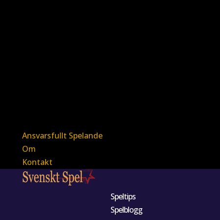
Ansvarsfullt Spelande
Om
Kontakt
Speltips
Spelblogg