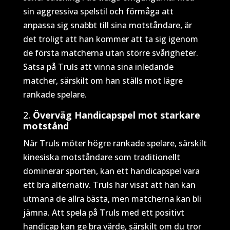
sin aggressiva spelstil och förmåga att
anpassa sig snabbt till sina motståndare, är
det troligt att han kommer att ta sig igenom
de första matcherna utan större svårigheter.
Satsa på Truls att vinna sina inledande
matcher, särskilt om han ställs mot lägre
rankade spelare.
2.
Överväg Handicapspel mot starkare
motstånd
När Truls möter högre rankade spelare, särskilt
kinesiska motståndare som traditionellt
dominerar sporten, kan ett handicapspel vara
ett bra alternativ. Truls har visat att han kan
utmana de allra bästa, men matcherna kan bli
jämna. Att spela på Truls med ett positivt
handicap kan ge bra värde, särskilt om du tror