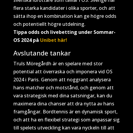
svenska idrottare som tävlar i OS. Sverige har
flera starka kandidater i olika sporter, och att
sätta ihop en kombination kan ge högre odds
och potentiellt högre utdelning.
Tippa odds och livebetting under Sommar-
OS 2024 på
Unibet här!
Avslutande tankar
Truls Möregårdh är en spelare med stor
potential att överraska och imponera vid OS
2024 i Paris. Genom att noggrant analysera
hans matcher och motstånd, och genom att
vara strategisk med dina satsningar, kan du
maximera dina chanser att dra nytta av hans
framgångar. Bordtennis är en dynamisk sport,
och att ha en flexibel strategi som anpassar sig
till spelets utveckling kan vara nyckeln till att