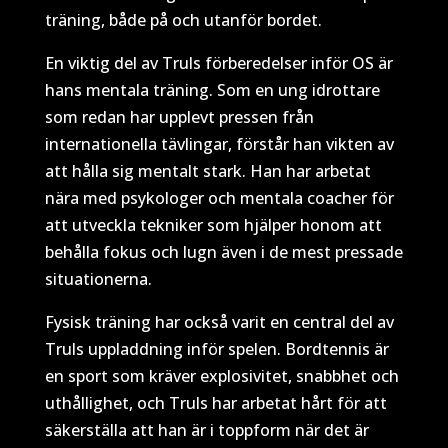
träning, både på och utanför bordet.
En viktig del av Truls förberedelser inför OS är
hans mentala träning. Som en ung idrottare
som redan har upplevt pressen från
internationella tävlingar, förstår han vikten av
att hålla sig mentalt stark. Han har arbetat
nära med psykologer och mentala coacher för
att utveckla tekniker som hjälper honom att
behålla fokus och lugn även i de mest pressade
situationerna.
Fysisk träning har också varit en central del av
Truls uppladdning inför spelen. Bordtennis är
en sport som kräver explosivitet, snabbhet och
uthållighet, och Truls har arbetat hårt för att
säkerställa att han är i toppform när det är