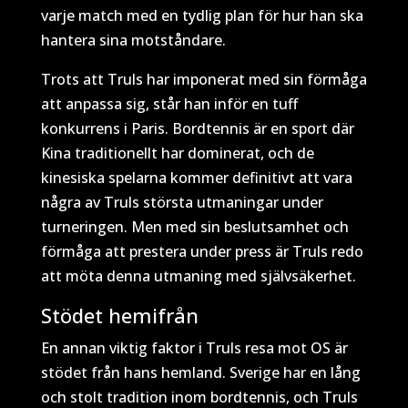
varje match med en tydlig plan för hur han ska
hantera sina motståndare.
Trots att Truls har imponerat med sin förmåga
att anpassa sig, står han inför en tuff
konkurrens i Paris. Bordtennis är en sport där
Kina traditionellt har dominerat, och de
kinesiska spelarna kommer definitivt att vara
några av Truls största utmaningar under
turneringen. Men med sin beslutsamhet och
förmåga att prestera under press är Truls redo
att möta denna utmaning med självsäkerhet.
Stödet hemifrån
En annan viktig faktor i Truls resa mot OS är
stödet från hans hemland. Sverige har en lång
och stolt tradition inom bordtennis, och Truls