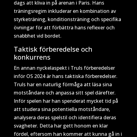
dags att kliva in på arenan i Paris. Hans
träningsregim inkluderar en kombination av
styrketräning, konditionsträning och specifika
övningar för att förbättra hans reflexer och
snabbhet vid bordet.
Taktisk förberedelse och
konkurrens
En annan nyckelaspekt i Truls förberedelser
inför OS 2024 är hans taktiska förberedelser.
Truls har en naturlig förmåga att läsa sina
motståndare och anpassa sitt spel därefter.
Inför spelen har han spenderat mycket tid på
att studera sina potentiella motståndare,
analysera deras spelstil och identifiera deras
svagheter. Detta har gett honom en klar
fördel, eftersom han kommer att kunna gå in i