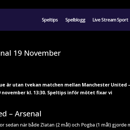
Speltips
Spelblogg
Live Stream Sport
enal 19 November
ue är utan tvekan matchen mellan Manchester United 
november kl. 13:30. Speltips inför mötet fixar vi
ed – Arsenal
kor sedan när både Zlatan (2 mål) och Pogba (1 mål) gjorde m