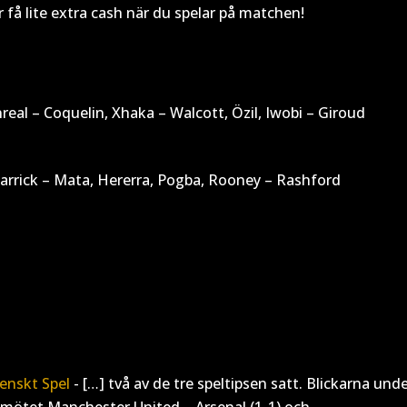
r få lite extra cash när du spelar på matchen!
real – Coquelin, Xhaka – Walcott, Özil, Iwobi – Giroud
arrick – Mata, Hererra, Pogba, Rooney – Rashford
venskt Spel
- […] två av de tre speltipsen satt. Blickarna und