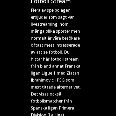
Fotboll Stream
Flera av spelbolagen
erbjuder som sagt var
livestreaming inom
många olika sporter men
normalt är våra besökare
oftast mest intresserade
av att se fotboll. Du
hittar här fotboll stream
från bland annat Franska
ligan Ligue 1 med Zlatan
Ibrahimovic i PSG som
mest tittade alternativet.
Det visas också
fotbollsmatcher från
Spanska ligan Primera
Division (La Liga),