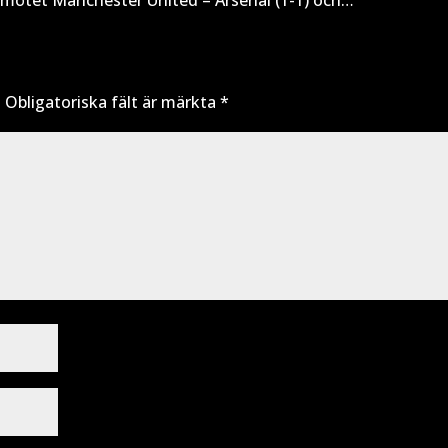
tmötet Manchester United – Arsenal (1-1) och…
.
Obligatoriska fält är märkta
*