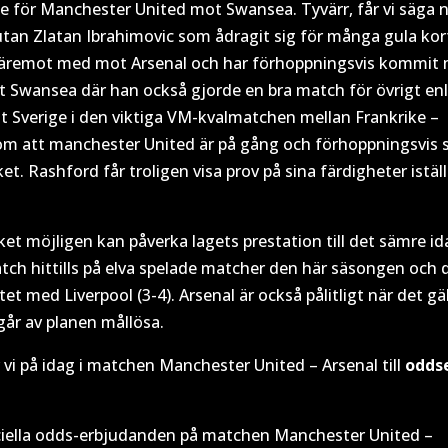
e för Manchester United mot Swansea. Tyvärr, får vi säga 
tan Zlatan Ibrahimovic som ådragit sig för många gula kor
däremot med mot Arsenal och har förhoppningsvis kommit
mot Swansea där han också gjorde en bra match för övrigt enl
t Sverige i den viktiga VM-kvalmatchen mellan Frankrike –
som att manchester United är på gång och förhoppningsvis 
et. Rashford får troligen visa prov på sina färdigheter istäl
lket möjligen kan påverka lagets prestation till det sämre id
tch hittills på elva spelade matcher den här säsongen och 
et med Liverpool (3-4). Arsenal är också pålitligt när det gäl
går av planen mållösa.
 vi på idag i matchen Manchester United – Arsenal till
odds
iella odds-erbjudanden på matchen Manchester United –