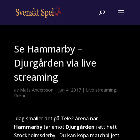
Se Hammarby –
Djurgården via live
streaming
av
Mats Andersson
|
jun 4, 2017
|
Live streaming
,
Rekar
Idag smäller det på Tele2 Arena när
Hammarby
tar emot
Djurgården
i ett hett
Stockholmsderby. Du kan köpa matchbiljett