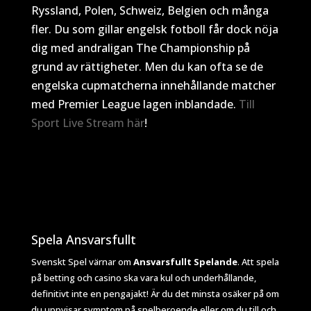
Ryssland, Polen, Schweiz, Belgien och många
fler. Du som gillar engelsk fotboll får dock nöja
dig med andraligan The Championship på
grund av rättigheter. Men du kan ofta se de
engelska cupmatcherna innehållande matcher
med Premier League lagen inblandade.
Till
Sport Live Stream här
!
Spela Ansvarsfullt
Svenskt Spel värnar om
Ansvarsfullt Spelande
. Att spela
på betting och casino ska vara kul och underhållande,
definitivt inte en pengajakt! Är du det minsta osäker på om
du uppvisar symptom på spelberoende eller om du till och