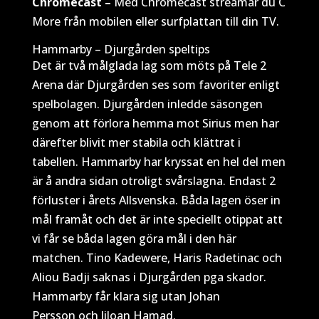
Chromecast –
Med Chromecast streamar du C
More från mobilen eller surfplattan till din TV.
Hammarby – Djurgården speltips
Det är två målglada lag som möts på Tele 2
Arena där Djurgården ses som favoriter enligt
spelbolagen. Djurgården inledde säsongen
genom att förlora hemma mot Sirius men har
därefter blivit mer stabila och klättrat i
tabellen. Hammarby har kryssat en hel del men
är å andra sidan otroligt svårslagna. Endast 2
förluster i årets Allsvenska. Båda lagen öser in
mål framåt och det är inte speciellt otippat att
vi får se båda lagen göra mål i den här
matchen. Tino Kadewere, Haris Radetinac och
Aliou Badji saknas i Djurgården pga skador.
Hammarby får klara sig utan Johan
Persson och Jiloan Hamad.