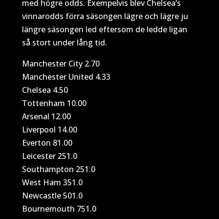
med högre odds. Exempelvis blev Chelsea’s
vinnarodds förra säsongen lägre och lägre ju
längre säsongen led eftersom de ledde ligan
så stort under lång tid.
Manchester City 2.70
Manchester United 4.33
Chelsea 4.50
Tottenham 10.00
Arsenal 12.00
Liverpool 14.00
Everton 81.00
Leicester 251.0
Southampton 251.0
West Ham 351.0
Newcastle 501.0
Bournemouth 751.0