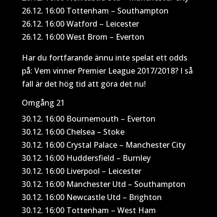
26.12. 16:00 Tottenham – Southampton
26.12. 16:00 Watford – Leicester
26.12. 16:00 West Brom – Everton
Har du fortfarande ännu inte spelat ett odds
på: Vem vinner Premier League 2017/2018? I så
fall är det hög tid att göra det nu!
Omgång 21
30.12. 16:00 Bournemouth – Everton
30.12. 16:00 Chelsea – Stoke
30.12. 16:00 Crystal Palace – Manchester City
30.12. 16:00 Huddersfield – Burnley
30.12. 16:00 Liverpool – Leicester
30.12. 16:00 Manchester Utd – Southampton
30.12. 16:00 Newcastle Utd – Brighton
30.12. 16:00 Tottenham – West Ham