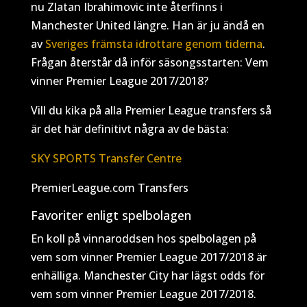
nu Zlatan Ibrahimovic inte återfinns i
Manchester United längre. Han är ju ändå en
av
Sveriges främsta idrottare genom tiderna
.
Frågan återstår då inför säsongsstarten: Vem
vinner Premier League 2017/2018?
Vill du kika på alla Premier League transfers så
är det här definitivt några av de bästa:
SKY SPORTS Transfer Centre
PremierLeague.com Transfers
Favoriter enligt spelbolagen
En koll på vinnaroddsen hos spelbolagen på
vem som vinner Premier League 2017/2018 är
enhälliga. Manchester City har lägst odds för
vem som vinner Premier League 2017/2018.