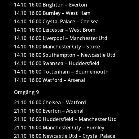
14.10. 16:00 Brighton – Everton
14.10. 16:00 Burnley – West Ham
14.10. 16:00 Crystal Palace – Chelsea
14.10. 16:00 Leicester – West Brom
14.10. 16:00 Liverpool – Manchester Utd
14.10. 16:00 Manchester City – Stoke
14.10. 16:00 Southampton – Newcastle Utd
14.10. 16:00 Swansea – Huddersfield
14.10. 16:00 Tottenham – Bournemouth
14.10. 16:00 Watford – Arsenal
Omgång 9
21.10. 16:00 Chelsea – Watford
21.10. 16:00 Everton – Arsenal
21.10. 16:00 Huddersfield – Manchester Utd
21.10. 16:00 Manchester City – Burnley
21.10. 16:00 Newcastle Utd – Crystal Palace