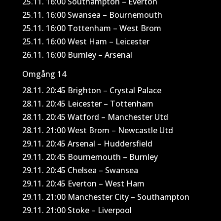
25.11. 16:00 Southampton – Everton
25.11. 16:00 Swansea – Bournemouth
25.11. 16:00 Tottenham – West Brom
25.11. 16:00 West Ham – Leicester
26.11. 16:00 Burnley – Arsenal
Omgång 14
28.11. 20:45 Brighton – Crystal Palace
28.11. 20:45 Leicester – Tottenham
28.11. 20:45 Watford – Manchester Utd
28.11. 21:00 West Brom – Newcastle Utd
29.11. 20:45 Arsenal – Huddersfield
29.11. 20:45 Bournemouth – Burnley
29.11. 20:45 Chelsea – Swansea
29.11. 20:45 Everton – West Ham
29.11. 21:00 Manchester City – Southampton
29.11. 21:00 Stoke – Liverpool