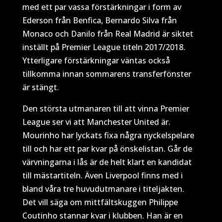
med ett par vassa förstärkningar i form av
Ederson från Benfica, Bernardo Silva från
Monaco och Danilo från Real Madrid är siktet
inställt på Premier League titeln 2017/2018.
Ytterligare förstärkningar väntas också
tillkomma innan sommarens transferfönster
är stängt.
Den största utmanaren till att vinna Premier
League ser vi att Manchester United är.
Mourinho har lyckats fixa några nyckelspelare
till och har ett par kvar på önskelistan. Går de
värvningarna i lås är de helt klart en kandidat
till mästartiteln. Även Liverpool finns med i
bland våra tre huvudutmanare i titeljakten.
Det vill säga om mittfältskuggen Philippe
Coutinho stannar kvar i klubben. Han är en