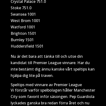
Crystal Palace 751.0
Stoke 751.0
Swansea 1001
West Brom 1001
Watford 1001
Brighton 1501
Burnley 1501
Huddersfield 1501
Nu är det bara att tänka till och utse din
kandidat till Premier League vinnare. Har du
inte bestämt dig ännu kanske vårt speltips kan
hjälpa dig lite på traven.
Speltips med vinnare av Premier League
Vi förstår varför spelbolagen håller Manchester
City som favorit inför säsongen. Pep Guardiola
lyckades ganska bra redan förra året och nu