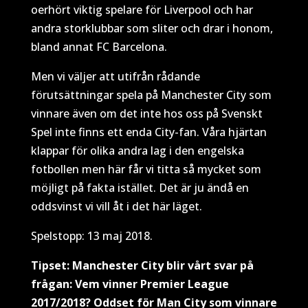
oerhört viktig spelare för Liverpool och har
andra storklubbar som sliter och drar i honom,
bland annat FC Barcelona.
Men vi väljer att utifrån rådande
förutsättningar spela på Manchester City som
vinnare även om det inte hos oss på Svenskt
Spel inte finns ett enda City-fan. Våra hjärtan
klappar för olika andra lag i den engelska
fotbollen men här får vi titta så mycket som
möjligt på fakta istället. Det är ju ändå en
oddsvinst vi vill åt i det här läget.
Spelstopp: 13 maj 2018.
Tipset: Manchester City blir vårt svar på
frågan: Vem vinner Premier League
2017/2018? Oddset för Man City som vinnare