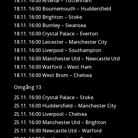
18.11. 16:00 Arsenal – Tottenham
18.11. 16:00 Bournemouth – Huddersfield
18.11. 16:00 Brighton – Stoke
18.11. 16:00 Burnley – Swansea
18.11. 16:00 Crystal Palace – Everton
18.11. 16:00 Leicester – Manchester City
18.11. 16:00 Liverpool – Southampton
18.11. 16:00 Manchester Utd – Newcastle Utd
18.11. 16:00 Watford – West Ham
18.11. 16:00 West Brom – Chelsea
Omgång 13
25.11. 16:00 Crystal Palace – Stoke
25.11. 16:00 Huddersfield – Manchester City
25.11. 16:00 Liverpool – Chelsea
25.11. 16:00 Manchester Utd – Brighton
25.11. 16:00 Newcastle Utd – Watford