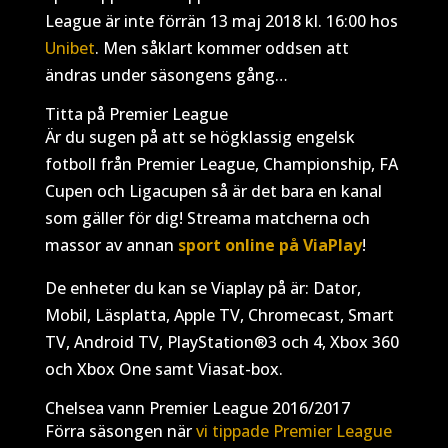
League är inte förrän 13 maj 2018 kl. 16:00 hos
Unibet
. Men såklart kommer oddsen att
ändras under säsongens gång…
Titta på Premier League
Är du sugen på att se högklassig engelsk
fotboll från Premier League, Championship, FA
Cupen och Ligacupen så är det bara en kanal
som gäller för dig! Streama matcherna och
massor av annan
sport online på ViaPlay
!
De enheter du kan se Viaplay på är: Dator,
Mobil, Läsplatta, Apple TV, Chromecast, Smart
TV, Android TV, PlayStation®3 och 4, Xbox 360
och Xbox One samt Viasat-box.
Chelsea vann Premier League 2016/2017
Förra säsongen när
vi tippade Premier League