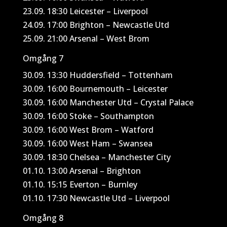
23.09. 18:30 Leicester – Liverpool
24.09. 17:00 Brighton – Newcastle Utd
25.09. 21:00 Arsenal – West Brom
Omgång 7
30.09. 13:30 Huddersfield – Tottenham
30.09. 16:00 Bournemouth – Leicester
30.09. 16:00 Manchester Utd – Crystal Palace
30.09. 16:00 Stoke – Southampton
30.09. 16:00 West Brom – Watford
30.09. 16:00 West Ham – Swansea
30.09. 18:30 Chelsea – Manchester City
01.10. 13:00 Arsenal – Brighton
01.10. 15:15 Everton – Burnley
01.10. 17:30 Newcastle Utd – Liverpool
Omgång 8