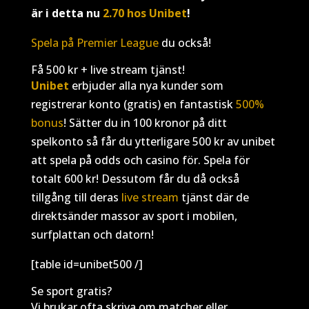
är i detta nu
2.70 hos Unibet
!
Spela på Premier League
du också!
Få 500 kr + live stream tjänst!
Unibet
erbjuder alla nya kunder som
registrerar konto (gratis) en fantastisk
500%
bonus
! Sätter du in 100 kronor på ditt
spelkonto så får du ytterligare 500 kr av unibet
att spela på odds och casino för. Spela för
totalt 600 kr! Dessutom får du då också
tillgång till deras
live stream
tjänst där de
direktsänder massor av sport i mobilen,
surfplattan och datorn!
[table id=unibet500 /]
Se sport gratis?
Vi brukar ofta skriva om matcher eller