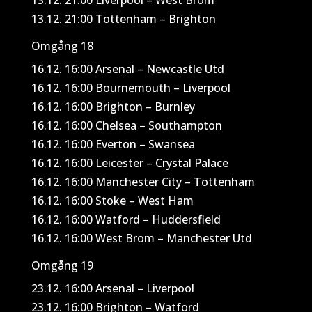
13.12. 21:00 Liverpool – West Brom
13.12. 21:00 Tottenham – Brighton
Omgång 18
16.12. 16:00 Arsenal – Newcastle Utd
16.12. 16:00 Bournemouth – Liverpool
16.12. 16:00 Brighton – Burnley
16.12. 16:00 Chelsea – Southampton
16.12. 16:00 Everton – Swansea
16.12. 16:00 Leicester – Crystal Palace
16.12. 16:00 Manchester City – Tottenham
16.12. 16:00 Stoke – West Ham
16.12. 16:00 Watford – Huddersfield
16.12. 16:00 West Brom – Manchester Utd
Omgång 19
23.12. 16:00 Arsenal – Liverpool
23.12. 16:00 Brighton – Watford