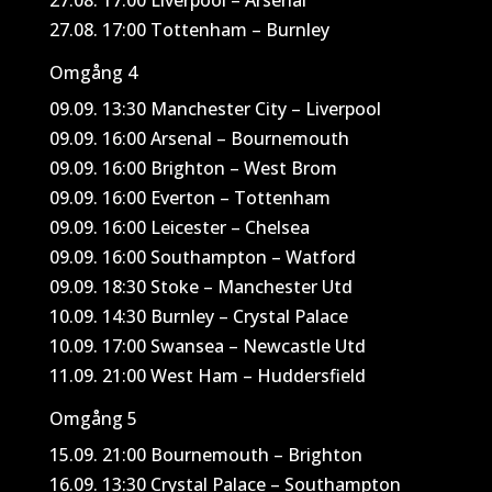
27.08. 17:00 Liverpool – Arsenal
27.08. 17:00 Tottenham – Burnley
Omgång 4
09.09. 13:30 Manchester City – Liverpool
09.09. 16:00 Arsenal – Bournemouth
09.09. 16:00 Brighton – West Brom
09.09. 16:00 Everton – Tottenham
09.09. 16:00 Leicester – Chelsea
09.09. 16:00 Southampton – Watford
09.09. 18:30 Stoke – Manchester Utd
10.09. 14:30 Burnley – Crystal Palace
10.09. 17:00 Swansea – Newcastle Utd
11.09. 21:00 West Ham – Huddersfield
Omgång 5
15.09. 21:00 Bournemouth – Brighton
16.09. 13:30 Crystal Palace – Southampton