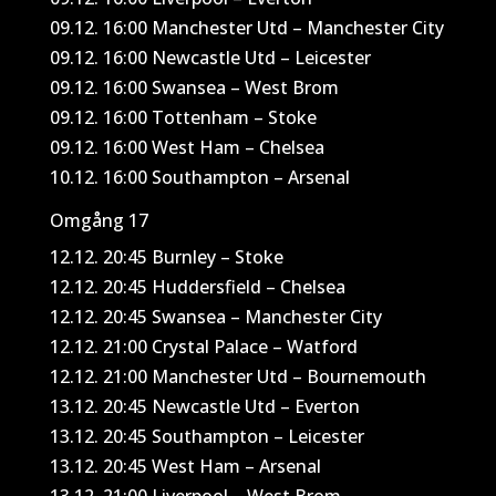
09.12. 16:00 Manchester Utd – Manchester City
09.12. 16:00 Newcastle Utd – Leicester
09.12. 16:00 Swansea – West Brom
09.12. 16:00 Tottenham – Stoke
09.12. 16:00 West Ham – Chelsea
10.12. 16:00 Southampton – Arsenal
Omgång 17
12.12. 20:45 Burnley – Stoke
12.12. 20:45 Huddersfield – Chelsea
12.12. 20:45 Swansea – Manchester City
12.12. 21:00 Crystal Palace – Watford
12.12. 21:00 Manchester Utd – Bournemouth
13.12. 20:45 Newcastle Utd – Everton
13.12. 20:45 Southampton – Leicester
13.12. 20:45 West Ham – Arsenal