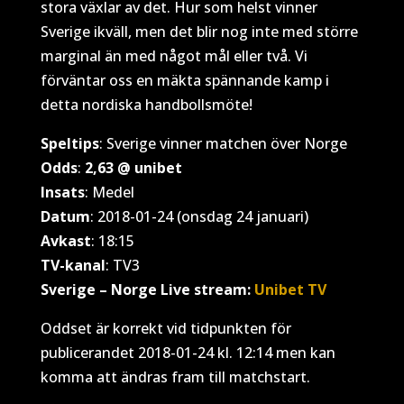
stora växlar av det. Hur som helst vinner
Sverige ikväll, men det blir nog inte med större
marginal än med något mål eller två. Vi
förväntar oss en mäkta spännande kamp i
detta nordiska handbollsmöte!
Speltips
: Sverige vinner matchen över Norge
Odds
:
2,63 @ unibet
Insats
: Medel
Datum
: 2018-01-24 (onsdag 24 januari)
Avkast
: 18:15
TV-kanal
: TV3
Sverige – Norge Live stream:
U
nibet TV
Oddset är korrekt vid tidpunkten för
publicerandet 2018-01-24 kl. 12:14 men kan
komma att ändras fram till matchstart.