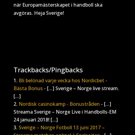
när Europamästerskapet i handboll ska
avgöras. Heja Sverige!
Trackbacks/Pingbacks
Bli belönad varje vecka hos Nordicbet -
Bästa Bonus
- […] Sverige – Norge live stream.
[…]
Nordisk casinokamp - Bonustråden
- […]
Streama Sverige – Norge Live i Handbolls-EM
24 januari 2018! […]
Sverige – Norge Fotboll 13 juni 2017 –