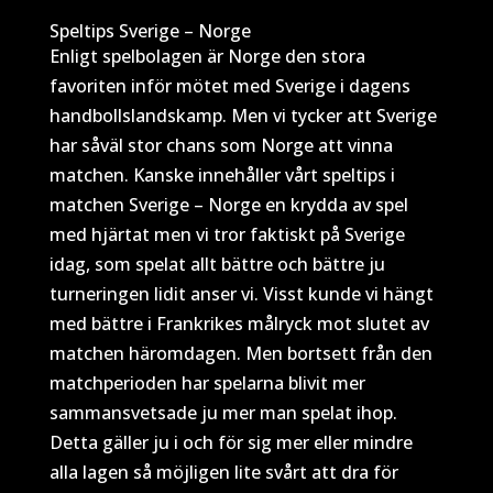
Speltips Sverige – Norge
Enligt spelbolagen är Norge den stora
favoriten inför mötet med Sverige i dagens
handbollslandskamp. Men vi tycker att Sverige
har såväl stor chans som Norge att vinna
matchen. Kanske innehåller vårt speltips i
matchen Sverige – Norge en krydda av spel
med hjärtat men vi tror faktiskt på Sverige
idag, som spelat allt bättre och bättre ju
turneringen lidit anser vi. Visst kunde vi hängt
med bättre i Frankrikes målryck mot slutet av
matchen häromdagen. Men bortsett från den
matchperioden har spelarna blivit mer
sammansvetsade ju mer man spelat ihop.
Detta gäller ju i och för sig mer eller mindre
alla lagen så möjligen lite svårt att dra för