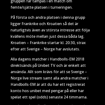
gruppen får tampas i en match om
femte/sjätte platsen i turneringen.
På första och andra platsen i denna grupp
ligger Frankrike och Kroatien så det är
naturligtvis även av största intresse att följa
kvällens möte mellan just dessa båda lag.
Kroatien – Frankrike startar kl. 20:30, strax
efter att Sverige – Norge har avslutats.
Alla dagens matcher i Handbolls-EM 2018
direktsänds på Unibet TV och är enkelt att
använda. Allt som krävs för att se Sverige –
Norge live stream samt alla andra matcher i
Handbolls-EM är att du har ett registrerat
konto hos unibet med pengar på
eller
har
spelat ett spel (odds) senaste 24 timmarna.