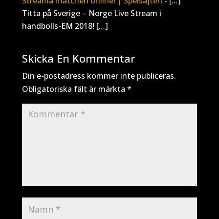
Streama matchen online! | Spelsajten
- […]
Titta på Sverige – Norge Live Stream i
handbolls-EM 2018! […]
Skicka En Kommentar
Din e-postadress kommer inte publiceras.
Obligatoriska fält är märkta
*