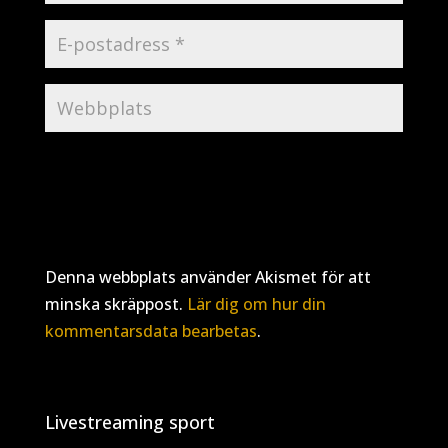
Denna webbplats använder Akismet för att
minska skräppost.
Lär dig om hur din
kommentarsdata bearbetas
.
Livestreaming sport