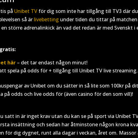
atis på
Unibet TV
för dig som inte har tillgång till TV3 där d
plevelsen så är
livebetting
under tiden du tittar på matchen
i en större adrenalinkick än vad det redan är med Svenskt i 
gratis:
bet här
– det tar endast någon minut!
t spela på odds för + tillgång till Unibet TV live streaming.
nuspengar av Unibet om du sätter in så lite som 100kr på di
a på odds och live odds för (även casino för den som vill)!
u satt in är inget krav utan du kan se på sport via Unibet T
 första insättning och sedan har åtminstone någon krona kva
 för dig dygnet, runt alla dagar i veckan, året om. Massor