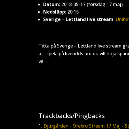
Datum
: 2018-05-17 (torsdag 17 maj)
Nedsläpp
: 20:15
Sverige – Lettland live stream
:
Unibe
Titta på Sverige – Lettland live stream g
att spela på liveodds om du vill höja spän
vi!
Trackbacks/Pingbacks
Djurgården - Örebro Stream 17 Maj - St