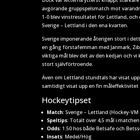
Dock var letterna ytterst knappt starkare
avgörande gruppspelsmatch mot varandra
1-0 blev vinstresultatet för Lettland, och 
Sverige – Lettland i den ena kvarten.
Sverige imponerande återigen stort i de
en gång förstafemman med Janmark, Ziba
viktiga mål blev det av den kedjan och v
stort självförtroende.
Även om Lettland stundtals har visat upp 
samtidigt visat upp en fin måleffektivite
Hockeytipset
Match
: Sverige – Lettland (Hockey-VM
Speltips
: Totalt över 4,5 mål i matchen
Odds
: 1.50 hos både Betsafe och Bets
Insats
: Medel/Hög