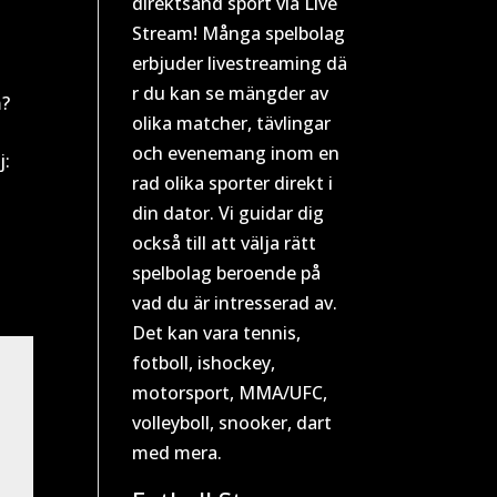
direktsänd sport via Live
Stream! Många spelbolag
erbjuder livestreaming dä
r du kan se mängder av
m?
olika matcher, tävlingar
och evenemang inom en
j:
rad olika sporter direkt i
din dator. Vi guidar dig
också till att välja rätt
spelbolag beroende på
vad du är intresserad av.
Det kan vara tennis,
fotboll, ishockey,
motorsport, MMA/UFC,
volleyboll, snooker, dart
med mera.