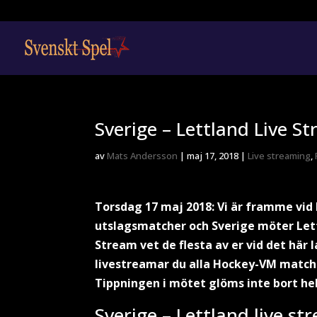
Sverige – Lettland Live S
av
Mats Andersson
|
maj 17, 2018
|
Live streaming
,
Torsdag 17 maj 2018: Vi är framme vid
utslagsmatcher och Sverige möter Lettl
Stream vet de flesta av er vid det här 
livestreamar du alla Hockey-VM match
Tippningen i mötet glöms inte bort hel
Sverige – Lettland live st