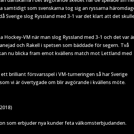
 än danskarna i det avgörande skedet när de spelade sin he
 samtidigt som svenskarna tog sig an ryssarna häromdag
då Sverige slog Ryssland med 3-1 var det klart att det skulle
tta Hockey-VM när man slog Ryssland med 3-1 och det var 
nejad och Rakell i spetsen som bäddade för segern. Två
i kan nu blicka fram emot kvällens match mot Lettland med
ett brilliant försvarsspel i VM-turneringen så har Sverige
t som vi är övertygade om blir avgörande i kvällens möte.
 2018)
son som erbjuder nya kunder feta välkomsterbjudanden.