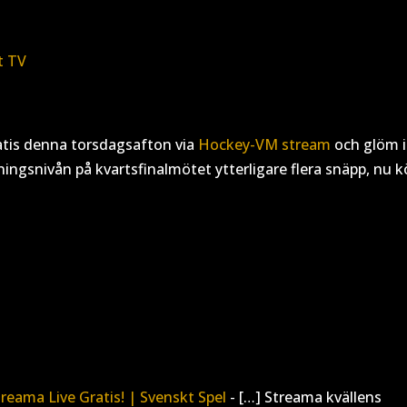
t TV
ratis denna torsdagsafton via
Hockey-VM stream
och glöm 
ningsnivån på kvartsfinalmötet ytterligare flera snäpp, nu k
reama Live Gratis! | Svenskt Spel
- […] Streama kvällens