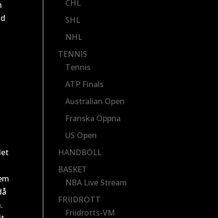
CHL
h
nd
SHL
NHL
TENNIS
Tennis
ATP Finals
Australian Open
Franska Öppna
US Open
let
HANDBOLL
BASKET
hem
NBA Live Stream
då
FRIIDROTT
.
Friidrotts-VM