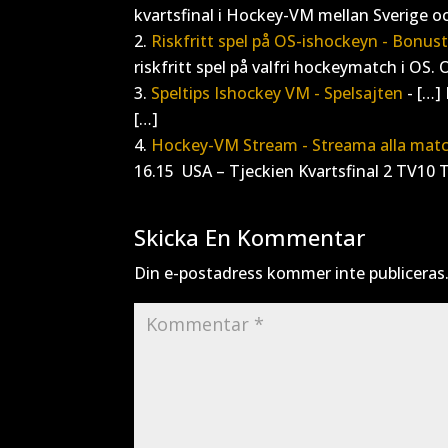
kvartsfinal i Hockey-VM mellan Sverige oc
Riskfritt spel på OS-ishockeyn - Bonus
riskfritt spel på valfri hockeymatch i OS.
Speltips Ishockey VM - Spelsajten
- […]
[…]
Hockey-VM Stream - Streama alla matc
16.15 ⁠ USA – Tjeckien Kvartsfinal 2 TV10 
Skicka En Kommentar
Din e-postadress kommer inte publiceras