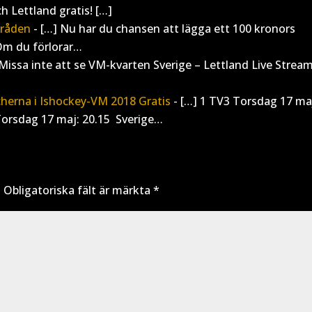
h Lettland gratis! […]
tråden
- […] Nu har du chansen att lägga ett 100 kronors
 Om du förlorar…
 Missa inte att se VM-kvarten Sverige – Lettland Live Strea
herna i Ishockey-VM 2018 Gratis
- […] 1 TV3 Torsdag 17 ma
Torsdag 17 maj: 20.15 ⁠ Sverige…
.
Obligatoriska fält är märkta
*