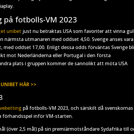
iaplay.
g på fotbolls-VM 2023
get unibet
just nu betraktas USA som favoriter att vinna gu
en närmsta utmanaren med oddset 4,50. Sverige anses vara
t, med oddset 17,00. Enligt dessa odds förväntas Sverige bl
likt mot Nederländerna eller Portugal i den första
andra plats i gruppen kommer de sannolikt att möta USA
å
UNIBET HÄR >>
3
ivebetting
på fotbolls-VM 2023, och särskilt då svenskornas
ra förhandsspel inför VM-starten.
mål (över 2,5 mål) på sin premiärmotståndare Sydafrika till 