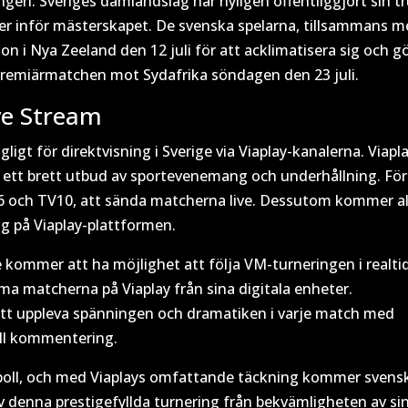
ngen. Sveriges damlandslag har nyligen offentliggjort sin t
lser inför mästerskapet. De svenska spelarna, tillsammans 
on i Nya Zeeland den 12 juli för att acklimatisera sig och g
emiärmatchen mot Sydafrika söndagen den 23 juli.
ve Stream
igt för direktvisning i Sverige via Viaplay-kanalerna. Viapla
 ett brett utbud av sportevenemang och underhållning. Fö
6 och TV10, att sända matcherna live. Dessutom kommer al
ng på Viaplay-plattformen.
e kommer att ha möjlighet att följa VM-turneringen i realtid
ma matcherna på Viaplay från sina digitala enheter.
tt uppleva spänningen och dramatiken i varje match med
ell kommentering.
otboll, och med Viaplays omfattande täckning kommer svens
av denna prestigefyllda turnering från bekvämligheten av si