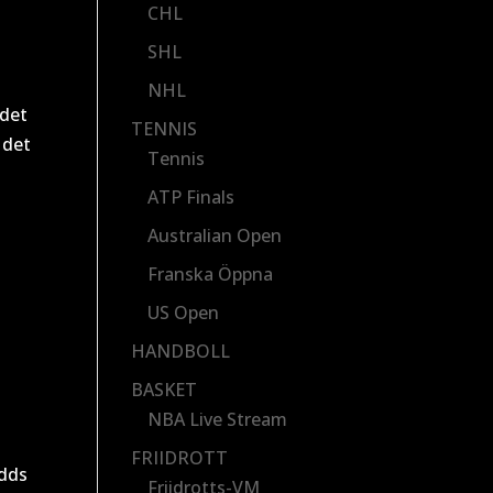
CHL
SHL
NHL
ldet
TENNIS
 det
Tennis
i
ATP Finals
Australian Open
Franska Öppna
US Open
HANDBOLL
BASKET
NBA Live Stream
FRIIDROTT
odds
Friidrotts-VM