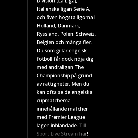
Division (La Liga),
Italienska ligan Serie A,
och även högsta ligorna i
Holland, Danmark,
Ryssland, Polen, Schweiz,
Belgien och många fler.
Du som gillar engelsk
fotboll får dock nöja dig
med andraligan The
Championship på grund
av rättigheter. Men du
kan ofta se de engelska
cupmatcherna
innehållande matcher
med Premier League
lagen inblandade.
Till
Sport Live Stream här
!