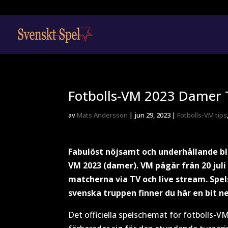
Fotbolls-VM 2023 Damer 
av
Mats Andersson
|
jun 29, 2023
|
Fotbolls-VM tips
Fabulöst nöjsamt och underhållande bl
VM 2023 (damer). VM pågår från 20 juli t
matcherna via TV och live stream. Sp
svenska truppen finner du här en bit n
Det officiella spelschemat för fotbolls-V