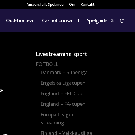
Ansvarsfullt Spelande
Om
Kontakt
Oddsbonusar
Casinobonusar
Spelguide
Livestreaming sport
FOTBOLL
Danmark – Superliga
Engelska Ligacupen
s-
England – EFL Cup
England – FA-cupen
Europa League
Streaming
Finland – Veikkausliiga