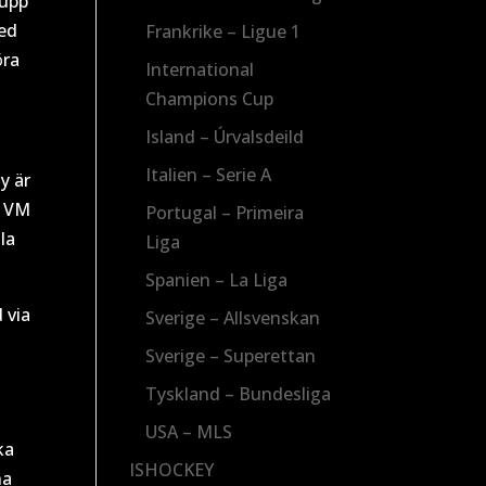
rupp
med
Frankrike – Ligue 1
öra
International
Champions Cup
Island – Úrvalsdeild
Italien – Serie A
y är
r VM
Portugal – Primeira
la
Liga
Spanien – La Liga
 via
Sverige – Allsvenskan
Sverige – Superettan
Tyskland – Bundesliga
USA – MLS
ka
ISHOCKEY
na