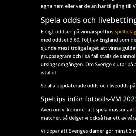
egna hem eller var de än har tillgång till V
Spela odds och livebettin
Enligt oddsen på vinnarspel hos
spelbola
med oddset 3,60, följt av England som d
sjunde mest troliga laget att vinna gulde
gruppsegrare och i så fall ställs de sanno
utslagsomgången. Om Sverige slutar på 
istället.
Se alla uppdaterade odds och liveodds p
Speltips inför fotbolls-VM 202
Även om vi kommer att spela massor av
l
matcher, så delger vi också här ett av vå
Vi tippar att Sveriges damer gör minst 3 