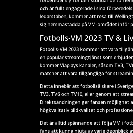
förbereder sig för den stundande turneri
och är fullt engagerade i sina förberede
ledarstaben, kommer att resa till Wellingt
sig hemmastadda på VM-området inför pr
Fotbolls-VM 2023 TV & Li
Fotbolls-VM 2023 kommer att vara tillgängl
en populär streamingtjänst som erbjuder
kommer Viaplays kanaler, såsom TV3, TV
matcher att vara tillgängliga för streami
Detta innebär att fotbollsälskare i Sverig
TV3, TV6 och TV10, eller genom att strea
Direktsändningen ger fansen möjlighet a
högkvalitativ bildkvalitet och profession
Det är alltid spännande att följa VM i f
fans att kunna njuta av varje ögonblick 